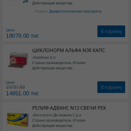
Действующие вещества:
Изотретиноин
Раздел:
Дерматологические препараты
В корзину
Цена
19079.00
тнг.
ЦИКЛОНОРМ АЛЬФА N30 КАПС
-Nutrilinea S.r.l
Страна производитель: Италия
Действующие вещества:
*БАД
Цена
В корзину
15737.89
14951.00
тнг.
РЕЛИФ АДВАНС N12 СВЕЧИ РЕК
-Интституто Де Анжели С,р,л
Страна производитель: Италия
Действующие вещества: