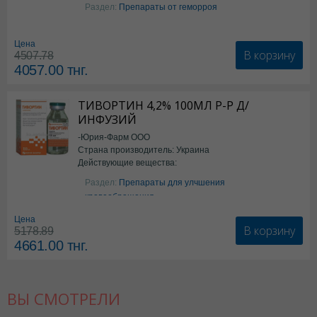
Бензокаин
Раздел:
Препараты от геморроя
Цена
В корзину
4507.78
4057.00
тнг.
ТИВОРТИН 4,2% 100МЛ Р-Р Д/
ИНФУЗИЙ
-Юрия-Фарм ООО
Страна производитель: Украина
Действующие вещества:
Аргинин
Раздел:
Препараты для улчшения
кровообращения
Цена
В корзину
5178.89
4661.00
тнг.
ВЫ СМОТРЕЛИ