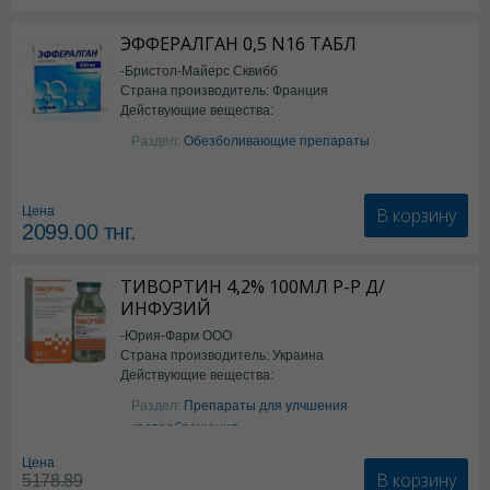
ЭФФЕРАЛГАН 0,5 N16 ТАБЛ
-Бристол-Майерс Сквибб
Страна производитель: Франция
Действующие вещества:
Парацетамол
Раздел:
Обезболивающие препараты
В корзину
Цена
2099.00
тнг.
ТИВОРТИН 4,2% 100МЛ Р-Р Д/
ИНФУЗИЙ
-Юрия-Фарм ООО
Страна производитель: Украина
Действующие вещества:
Аргинин
Раздел:
Препараты для улчшения
кровообращения
Цена
В корзину
5178.89