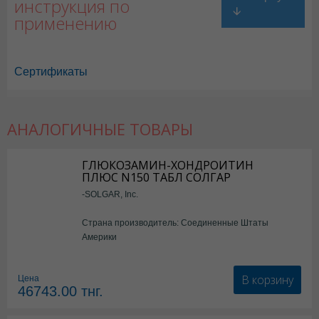
инструкция по
применению
Сертификаты
АНАЛОГИЧНЫЕ ТОВАРЫ
Дрожжи пивные в Астане
,
Дрожжи пивные в Уральске
,
Дрожжи пивны
Дрожжи пивные в Шымкенте
,
Дрожжи пивные в Караганде
ГЛЮКОЗАМИН-ХОНДРОИТИН
ПЛЮС N150 ТАБЛ СОЛГАР
-SOLGAR, Inc.
Страна производитель: Соединенные Штаты
Америки
В корзину
Цена
46743.00
тнг.