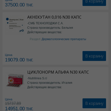
В корзину
Цена
37500.00
тнг.
АКНЕКУТАН 0,016 N30 КАПС
-СМБ ТЕХНОЛОДЖИ С.А.
Страна производитель: Бельгия
Действующие вещества:
Изотретиноин
Раздел:
Дерматологические препараты
В корзину
Цена
19079.00
тнг.
ЦИКЛОНОРМ АЛЬФА N30 КАПС
-Nutrilinea S.r.l
Страна производитель: Италия
Действующие вещества:
*БАД
Цена
В корзину
15737.89
14951.00
тнг.