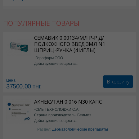
ПОПУЛЯРНЫЕ ТОВАРЫ
СЕМАВИК 0,00134/МЛ Р-Р Д/
ПОДКОЖНОГО ВВЕД 3МЛ N1
ШПРИЦ-РУЧКА (4 ИГЛЫ)
-Герофарм ООО
Действующие вещества:
Семаглутид
В корзину
Цена
37500.00
тнг.
АКНЕКУТАН 0,016 N30 КАПС
-СМБ ТЕХНОЛОДЖИ С.А.
Страна производитель: Бельгия
Действующие вещества:
Изотретиноин
Раздел:
Дерматологические препараты