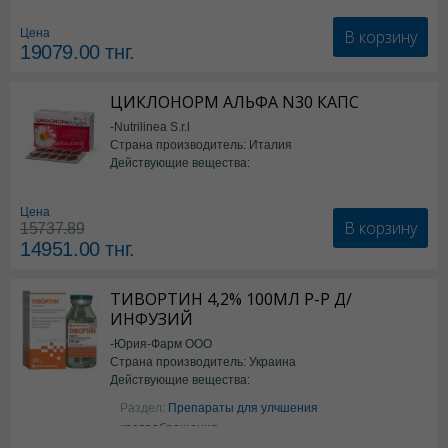
В корзину
Цена
19079.00
тнг.
ЦИКЛОНОРМ АЛЬФА N30 КАПС
-Nutrilinea S.r.l
Страна производитель: Италия
Действующие вещества:
*БАД
Цена
В корзину
15737.89
14951.00
тнг.
ТИВОРТИН 4,2% 100МЛ Р-Р Д/
ИНФУЗИЙ
-Юрия-Фарм ООО
Страна производитель: Украина
Действующие вещества:
Аргинин
Раздел:
Препараты для улчшения
кровообращения