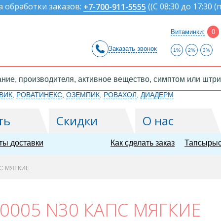
а обработки заказов:
(
(С 08:30 до 17:30 (
+7-700-911-5555
Витаминки:
0
Заказать звонок
1%
2%
3%
ВИК
,
РОВАТИНЕКС
,
ОЗЕМПИК
,
РОВАХОЛ
,
ДИАДЕРМ
ть
Скидки
О нас
ты доставки
Как сделать заказ
Тапсырыс
ПС МЯГКИЕ
,0005 N30 КАПС МЯГКИЕ