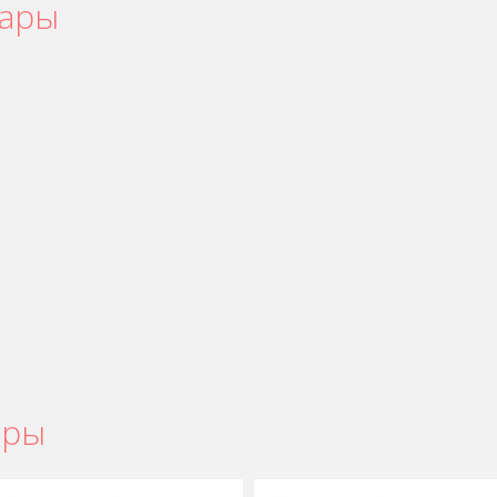
вары
ары