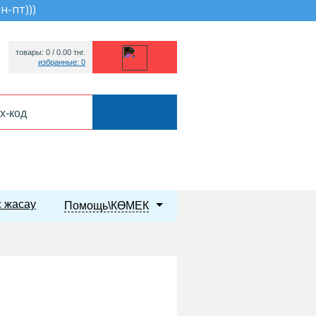
пн-пт))
)
товары: 0 /
0.00
тнг.
избранные: 0
 жасау
Помощь\КӨМЕК