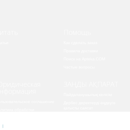
итать
Помощь
атьи
Как сделать заказ
Правила доставки
Поиск на Apteka.COM
Частые вопросы
ридическая
ЗАҢДЫ АҚПАРАТ
нформация
Пайдаланушылық келісім
льзовательское соглашение
Дербес деректерді өңдеуге
қатысты саясат
литика обработки
рсональных данных
Карта сайта