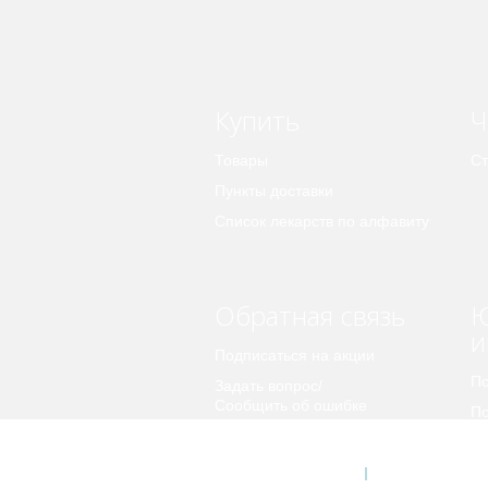
Купить
Ч
Товары
Ст
Пункты доставки
Список лекарств по алфавиту
Обратная связь
Ю
и
Подписаться на акции
По
Задать вопрос/
Сообщить об ошибке
По
пе
Предложить идею
© 2026 Apteka.COM
О компании