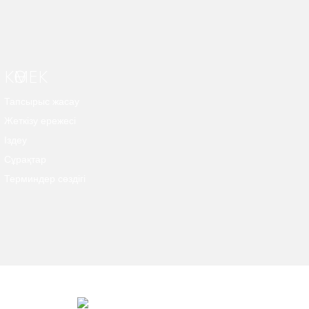
КӨМЕК
Тапсырыс жасау
Жеткізу ережесі
Іздеу
Сұрақтар
Терминдер сөздігі
***