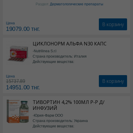
Изотретиноин
Раздел:
Дерматологические препараты
В корзину
Цена
19079.00
тнг.
ЦИКЛОНОРМ АЛЬФА N30 КАПС
-Nutrilinea S.r.l
Страна производитель: Италия
Действующие вещества:
*БАД
Цена
В корзину
15737.89
14951.00
тнг.
ТИВОРТИН 4,2% 100МЛ Р-Р Д/
ИНФУЗИЙ
-Юрия-Фарм ООО
Страна производитель: Украина
Действующие вещества:
Аргинин