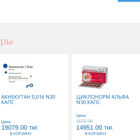
ары
АКНЕКУТАН 0,016 N30
ЦИКЛОНОРМ АЛЬФА
КАПС
N30 КАПС
Цена
15737.89
Цена
19079.00
тнг.
14951.00
тнг.
В КОРЗИНУ
В КОРЗИНУ