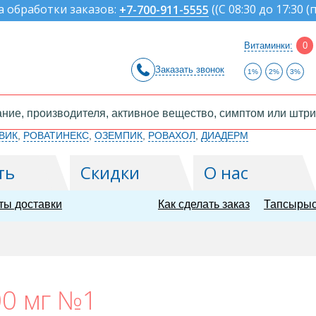
а обработки заказов:
(
(С 08:30 до 17:30 (
+7-700-911-5555
Витаминки:
0
Заказать звонок
1%
2%
3%
ВИК
,
РОВАТИНЕКС
,
ОЗЕМПИК
,
РОВАХОЛ
,
ДИАДЕРМ
ть
Скидки
О нас
ты доставки
Как сделать заказ
Тапсырыс
00 мг №1