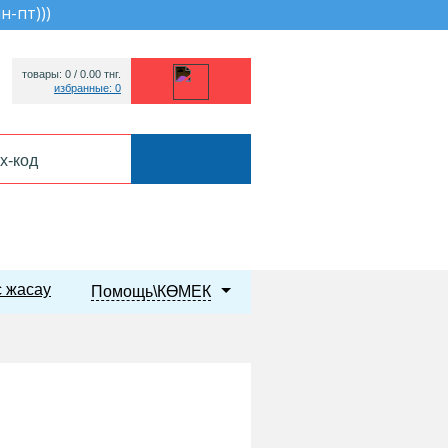
пн-пт))
)
товары: 0 /
0.00
тнг.
избранные: 0
 жасау
Помощь\КӨМЕК