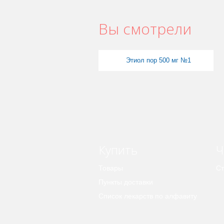
Вы смотрели
Этиол пор 500 мг №1
Купить
Ч
Товары
Ст
Пункты доставки
Список лекарств по алфавиту