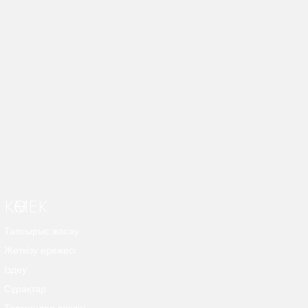
КӨМЕК
Тапсырыс жасау
Жеткізу ережесі
Іздеу
Сұрақтар