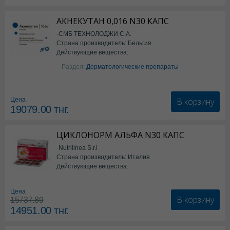
АКНЕКУТАН 0,016 N30 КАПС
-СМБ ТЕХНОЛОДЖИ С.А.
Страна производитель: Бельгия
Действующие вещества:
Изотретиноин
Раздел:
Дерматологические препараты
В корзину
Цена
19079.00
тнг.
ЦИКЛОНОРМ АЛЬФА N30 КАПС
-Nutrilinea S.r.l
Страна производитель: Италия
Действующие вещества:
*БАД
Цена
В корзину
15737.89
14951.00
тнг.