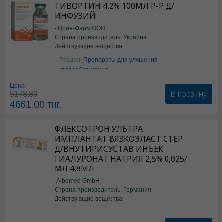
ТИВОРТИН 4,2% 100МЛ Р-Р Д/
ИНФУЗИЙ
-Юрия-Фарм ООО
Страна производитель: Украина
Действующие вещества:
Аргинин
Раздел:
Препараты для улчшения
кровообращения
Цена
В корзину
5178.89
4661.00
тнг.
ФЛЕКСОТРОН УЛЬТРА
ИМПЛАНТАТ ВЯЗКОЭЛАСТ СТЕР
Д/ВНУТИРИСУСТАВ ИНЪЕК
ГИАЛУРОНАТ НАТРИЯ 2,5% 0,025/
МЛ 4,8МЛ
-Albomed GmbH
Страна производитель: Германия
Действующие вещества:
*мед.изделия