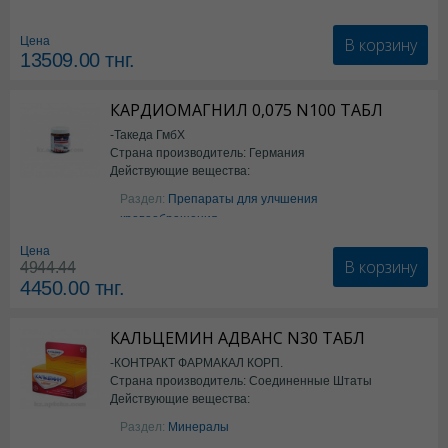
В корзину
Цена
13509.00
тнг.
КАРДИОМАГНИЛ 0,075 N100 ТАБЛ
-Такеда ГмбХ
Страна производитель: Германия
Действующие вещества:
ацетилсалициловая кислота
Раздел:
Препараты для улчшения
кровообращения
Цена
В корзину
4944.44
4450.00
тнг.
КАЛЬЦЕМИН АДВАНС N30 ТАБЛ
-КОНТРАКТ ФАРМАКАЛ КОРП.
Страна производитель: Соединенные Штаты
Действующие вещества:
Америки
Колекальциферол+Кальция
Раздел:
Минералы
карбонат