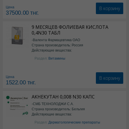
В корзину
Цена
37500.00
тнг.
9 МЕСЯЦЕВ ФОЛИЕВАЯ КИСЛОТА
0,4N30 ТАБЛ
-Валента Фармацевтика ОАО
Страна производитель: Россия
Действующие вещества:
фолиевая кислота
Раздел:
Витамины
В корзину
Цена
1522.00
тнг.
АКНЕКУТАН 0,008 N30 КАПС
-СМБ ТЕХНОЛОДЖИ С.А.
Страна производитель: Бельгия
Действующие вещества:
Изотретиноин
Раздел:
Дерматологические препараты