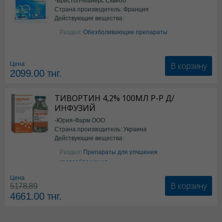
-Бристол-Майерс Сквибб
Страна производитель: Франция
Действующие вещества:
Парацетамол
Раздел:
Обезболивающие препараты
В корзину
Цена
2099.00
тнг.
ТИВОРТИН 4,2% 100МЛ Р-Р Д/
ИНФУЗИЙ
-Юрия-Фарм ООО
Страна производитель: Украина
Действующие вещества:
Аргинин
Раздел:
Препараты для улчшения
кровообращения
Цена
В корзину
5178.89
4661.00
тнг.