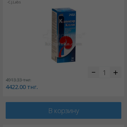
-C.J.Labs
4913.33
тнг.
4422.00
тнг.
В корзину