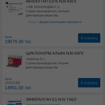
АКНЕКУТАН 0,016 N30 КАПС
-СМБ ТЕХНОЛОДЖИ С.А.
Страна производитель: Бельгия
Действующие вещества:
Изотретиноин
Раздел:
Дерматологические препараты
В корзину
Цена
19079.00
тнг.
ЦИКЛОНОРМ АЛЬФА N30 КАПС
-Nutrilinea S.r.l
Страна производитель: Италия
Действующие вещества:
*БАД
Цена
В корзину
15737.89
14951.00
тнг.
ЭФФЕРАЛГАН 0,5 N16 ТАБЛ