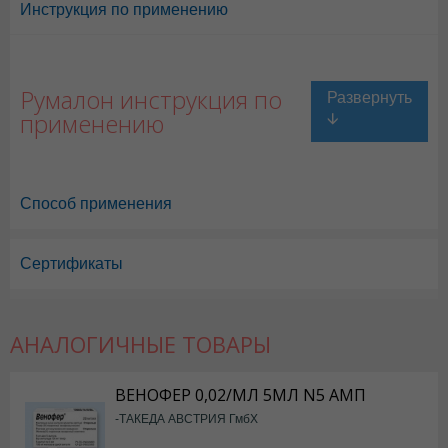
Инструкция по применению
Румалон инструкция по
применению
Способ применения
Сертификаты
АНАЛОГИЧНЫЕ ТОВАРЫ
Румалон в Астане
,
Румалон в Уральске
,
Румалон в Актау
,
Румалон 
ВЕНОФЕР 0,02/МЛ 5МЛ N5 АМП
Румалон в Караганде
-ТАКЕДА АВСТРИЯ ГмбХ