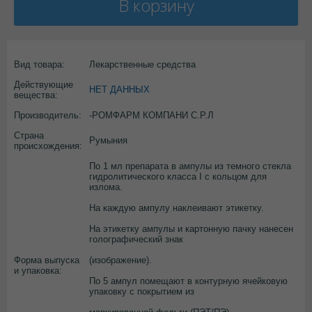
В корзину
Вид товара:
Лекарственные средства
Действующие
НЕТ ДАННЫХ
вещества:
Производитель:
-РОМФАРМ КОМПАНИ С.Р.Л
Страна
Румыния
происхождения:
По 1 мл препарата в ампулы из темного стекла
гидролитического класса I с кольцом для
излома.
На каждую ампулу наклеивают этикетку.
На этикетку ампулы и картонную пачку нанесен
голографический знак
Форма выпуска
(изображение).
и упаковка:
По 5 ампул помещают в контурную ячейковую
упаковку с покрытием из