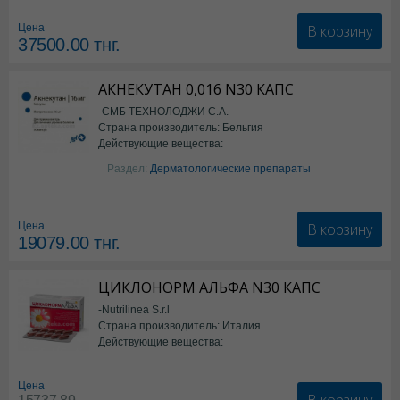
В корзину
Цена
37500.00
тнг.
АКНЕКУТАН 0,016 N30 КАПС
-СМБ ТЕХНОЛОДЖИ С.А.
Страна производитель: Бельгия
Действующие вещества:
Изотретиноин
Раздел:
Дерматологические препараты
В корзину
Цена
19079.00
тнг.
ЦИКЛОНОРМ АЛЬФА N30 КАПС
-Nutrilinea S.r.l
Страна производитель: Италия
Действующие вещества:
*БАД
Цена
В корзину