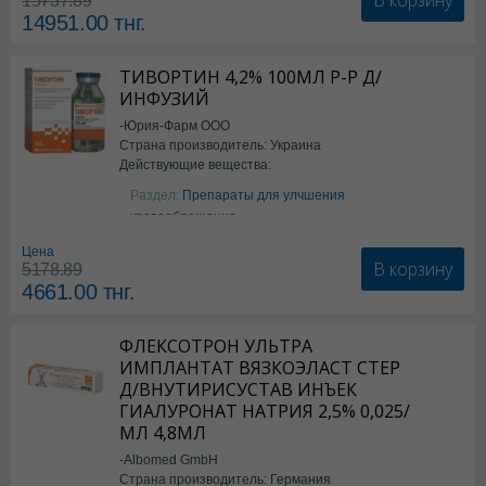
15737.89
14951.00
тнг.
ТИВОРТИН 4,2% 100МЛ Р-Р Д/
ИНФУЗИЙ
-Юрия-Фарм ООО
Страна производитель: Украина
Действующие вещества:
Аргинин
Раздел:
Препараты для улчшения
кровообращения
Цена
В корзину
5178.89
4661.00
тнг.
ФЛЕКСОТРОН УЛЬТРА
ИМПЛАНТАТ ВЯЗКОЭЛАСТ СТЕР
Д/ВНУТИРИСУСТАВ ИНЪЕК
ГИАЛУРОНАТ НАТРИЯ 2,5% 0,025/
МЛ 4,8МЛ
-Albomed GmbH
Страна производитель: Германия