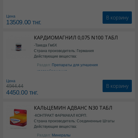
В корзину
Цена
13509.00
тнг.
КАРДИОМАГНИЛ 0,075 N100 ТАБЛ
-Такеда ГмбХ
Страна производитель: Германия
Действующие вещества:
ацетилсалициловая кислота
Раздел:
Препараты для улчшения
кровообращения
Цена
В корзину
4944.44
4450.00
тнг.
КАЛЬЦЕМИН АДВАНС N30 ТАБЛ
-КОНТРАКТ ФАРМАКАЛ КОРП.
Страна производитель: Соединенные Штаты
Действующие вещества:
Америки
Колекальциферол+Кальция
Раздел:
Минералы