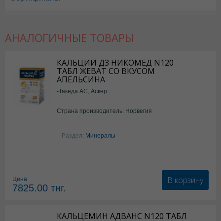
Кальцемин Адванс в Астане
,
Кальцемин Адванс в Уральске
,
Кальцем
Кальцемин Адванс в Усть-Каменогорске
,
Кальцемин Адванс в Шымке
АНАЛОГИЧНЫЕ ТОВАРЫ
КАЛЬЦИЙ Д3 НИКОМЕД N120
ТАБЛ ЖЕВАТ СО ВКУСОМ
АПЕЛЬСИНА
-Такеда АС, Аскер
Страна производитель: Норвегия
Раздел:
Минералы
В корзину
Цена
7825.00
тнг.
КАЛЬЦЕМИН АДВАНС N120 ТАБЛ