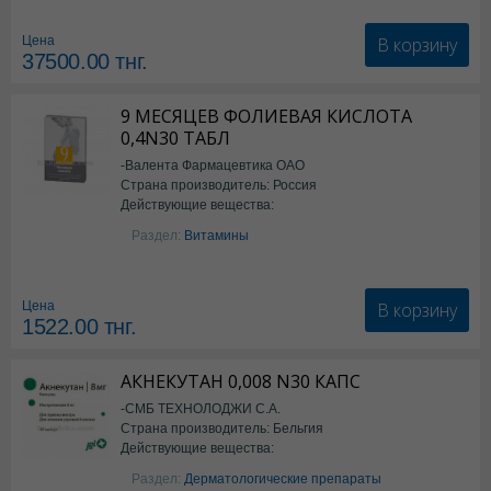
Семаглутид
В корзину
Цена
37500.00
тнг.
9 МЕСЯЦЕВ ФОЛИЕВАЯ КИСЛОТА
0,4N30 ТАБЛ
-Валента Фармацевтика ОАО
Страна производитель: Россия
Действующие вещества:
фолиевая кислота
Раздел:
Витамины
В корзину
Цена
1522.00
тнг.
АКНЕКУТАН 0,008 N30 КАПС
-СМБ ТЕХНОЛОДЖИ С.А.
Страна производитель: Бельгия
Действующие вещества:
Изотретиноин
Раздел:
Дерматологические препараты