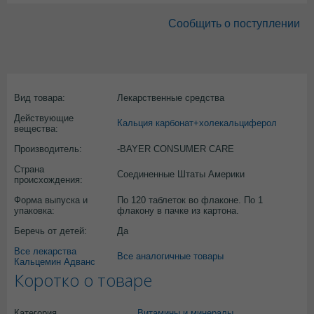
Сообщить о поступлении
Вид товара:
Лекарственные средства
Действующие
Кальция карбонат+холекальциферол
вещества:
Производитель:
-BAYER CONSUMER CARE
Страна
Соединенные Штаты Америки
происхождения:
Форма выпуска и
По 120 таблеток во флаконе. По 1
упаковка:
флакону в пачке из картона.
Беречь от детей:
Да
Все лекарства
Все аналогичные товары
Кальцемин Адванс
Коротко о товаре
Категория
Витамины и минералы