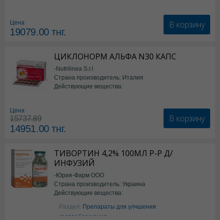
В корзину
Цена
19079.00
тнг.
ЦИКЛОНОРМ АЛЬФА N30 КАПС
-Nutrilinea S.r.l
Страна производитель: Италия
Действующие вещества:
*БАД
Цена
В корзину
15737.89
14951.00
тнг.
ТИВОРТИН 4,2% 100МЛ Р-Р Д/
ИНФУЗИЙ
-Юрия-Фарм ООО
Страна производитель: Украина
Действующие вещества:
Аргинин
Раздел:
Препараты для улчшения
кровообращения