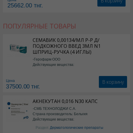
В корзину
Цена
25662.00
тнг.
ПОПУЛЯРНЫЕ ТОВАРЫ
СЕМАВИК 0,00134/МЛ Р-Р Д/
ПОДКОЖНОГО ВВЕД 3МЛ N1
ШПРИЦ-РУЧКА (4 ИГЛЫ)
-Герофарм ООО
Действующие вещества:
Семаглутид
В корзину
Цена
37500.00
тнг.
АКНЕКУТАН 0,016 N30 КАПС
-СМБ ТЕХНОЛОДЖИ С.А.
Страна производитель: Бельгия
Действующие вещества:
Изотретиноин
Раздел:
Дерматологические препараты