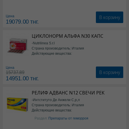
В корзину
Цена
19079.00
тнг.
ЦИКЛОНОРМ АЛЬФА N30 КАПС
-Nutrilinea S.r.l
Страна производитель: Италия
Действующие вещества:
*БАД
Цена
В корзину
15737.89
14951.00
тнг.
РЕЛИФ АДВАНС N12 СВЕЧИ РЕК
-Интституто Де Анжели С,р,л
Страна производитель: Италия
Действующие вещества:
Бензокаин
Раздел:
Препараты от геморроя