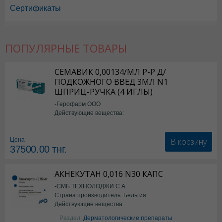
Сертификаты
ПОПУЛЯРНЫЕ ТОВАРЫ
СЕМАВИК 0,00134/МЛ Р-Р Д/
ПОДКОЖНОГО ВВЕД 3МЛ N1
ШПРИЦ-РУЧКА (4 ИГЛЫ)
-Герофарм ООО
Действующие вещества:
Семаглутид
В корзину
Цена
37500.00
тнг.
АКНЕКУТАН 0,016 N30 КАПС
-СМБ ТЕХНОЛОДЖИ С.А.
Страна производитель: Бельгия
Действующие вещества:
Изотретиноин
Раздел:
Дерматологические препараты