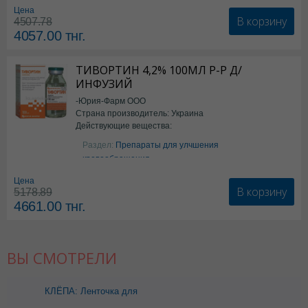
Цена
В корзину
4507.78
4057.00
тнг.
ТИВОРТИН 4,2% 100МЛ Р-Р Д/
ИНФУЗИЙ
-Юрия-Фарм ООО
Страна производитель: Украина
Действующие вещества:
Аргинин
Раздел:
Препараты для улчшения
кровообращения
Цена
В корзину
5178.89
4661.00
тнг.
ВЫ СМОТРЕЛИ
КЛЁПА: Ленточка для
пустышки "РЫБКА" 1555