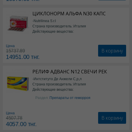
ЦИКЛОНОРМ АЛЬФА N30 КАПС
-Nutrilinea S.r.l
Страна производитель: Италия
Действующие вещества:
*БАД
Цена
В корзину
15737.89
14951.00
тнг.
РЕЛИФ АДВАНС N12 СВЕЧИ РЕК
-Интституто Де Анжели С,р,л
Страна производитель: Италия
Действующие вещества:
Бензокаин
Раздел:
Препараты от геморроя
Цена
В корзину
4507.78
4057.00
тнг.