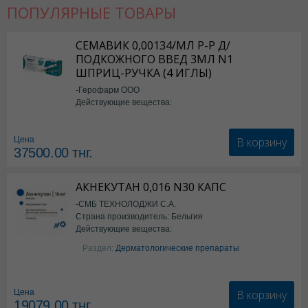
ПОПУЛЯРНЫЕ ТОВАРЫ
СЕМАВИК 0,00134/МЛ Р-Р Д/
ПОДКОЖНОГО ВВЕД 3МЛ N1
ШПРИЦ-РУЧКА (4 ИГЛЫ)
-Герофарм ООО
Действующие вещества:
Семаглутид
В корзину
Цена
37500.00
тнг.
АКНЕКУТАН 0,016 N30 КАПС
-СМБ ТЕХНОЛОДЖИ С.А.
Страна производитель: Бельгия
Действующие вещества:
Изотретиноин
Раздел:
Дерматологические препараты
В корзину
Цена
19079.00
тнг.