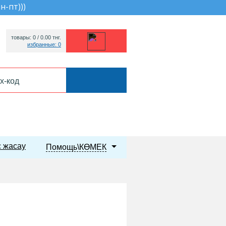
пн-пт))
)
товары: 0 /
0.00
тнг.
избранные: 0
 жасау
Помощь\КӨМЕК