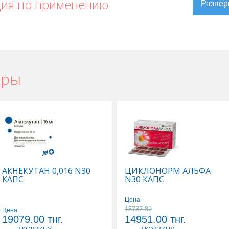
ция по применению
ары
ральске
,
Конвулекс в Актау
,
Конвулекс в Усть-Каменогорске
,
в Караганде
АКНЕКУТАН 0,016 N30
ЦИКЛОНОРМ АЛЬФА
КАПС
N30 КАПС
Цена
15737.89
Цена
19079.00
тнг.
14951.00
тнг.