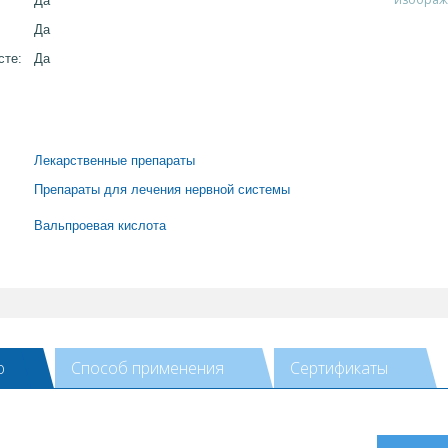
Да
Да
сте:
Да
Лекарственные препараты
Препараты для лечения нервной системы
Вальпроевая кислота
ю
Способ применения
Сертификаты