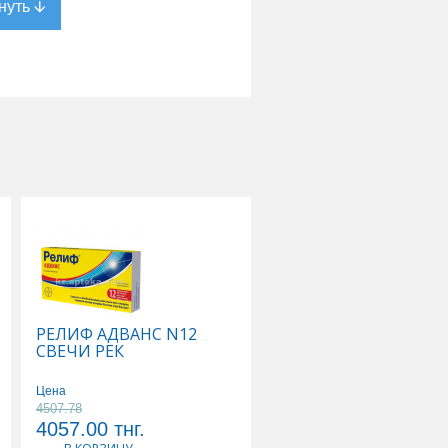
РЕЛИФ АДВАНС N12
ТИВОРТИН 4,2% 100
СВЕЧИ РЕК
Р-Р Д/ИНФУЗИЙ
Цена
Цена
4507.78
5178.89
4057.00
тнг.
4661.00
тнг.