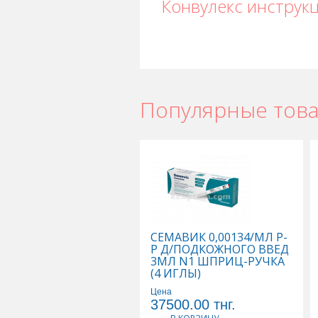
Конвулекс инструк
Популярные тов
Конвулекс в Астане
,
Конвулекс в У
Конвулекс в Шымкенте
,
Конвулекс 
СЕМАВИК 0,00134/МЛ Р-
Р Д/ПОДКОЖНОГО ВВЕД
3МЛ N1 ШПРИЦ-РУЧКА
(4 ИГЛЫ)
Цена
37500.00
тнг.