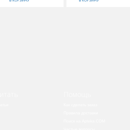
В КОРЗИНУ
В КОРЗИНУ
итать
Помощь
атьи
Как сделать заказ
Правила доставки
Поиск на Apteka.COM
Частые вопросы