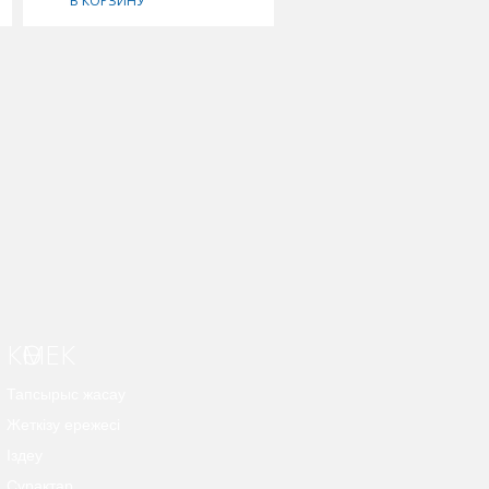
В КОРЗИНУ
В КОРЗИНУ
КӨМЕК
Тапсырыс жасау
Жеткізу ережесі
Іздеу
Сұрақтар