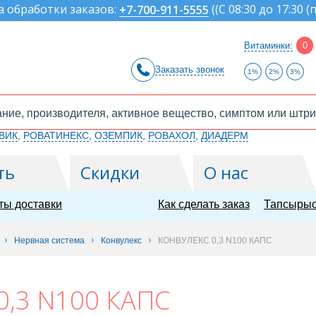
а обработки заказов:
(
(С 08:30 до 17:30 (
+7-700-911-5555
Витаминки:
0
Заказать звонок
1%
2%
3%
ВИК
,
РОВАТИНЕКС
,
ОЗЕМПИК
,
РОВАХОЛ
,
ДИАДЕРМ
ть
Скидки
О нас
ты доставки
Как сделать заказ
Тапсырыс
Нервная система
Конвулекс
КОНВУЛЕКС 0,3 N100 КАПС
,3 N100 КАПС