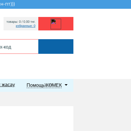
пн-пт))
)
товары: 0 /
0.00
тнг.
избранные: 0
 жасау
Помощь\КӨМЕК