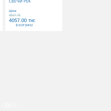
СВЕЧИ РЕК
Р-Р Д/ИНФУЗИЙ
Цена
Цена
4507.78
5178.89
4057.00
тнг.
4661.00
тнг.
В КОРЗИНУ
В КОРЗИНУ
КӨМЕК