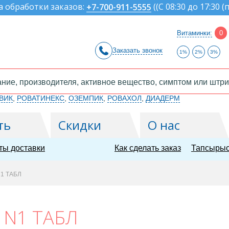
а обработки заказов:
(
(С 08:30 до 17:30 (
+7-700-911-5555
Витаминки:
0
Заказать звонок
1%
2%
3%
ВИК
,
РОВАТИНЕКС
,
ОЗЕМПИК
,
РОВАХОЛ
,
ДИАДЕРМ
ть
Скидки
О нас
ты доставки
Как сделать заказ
Тапсырыс
N1 ТАБЛ
 N1 ТАБЛ