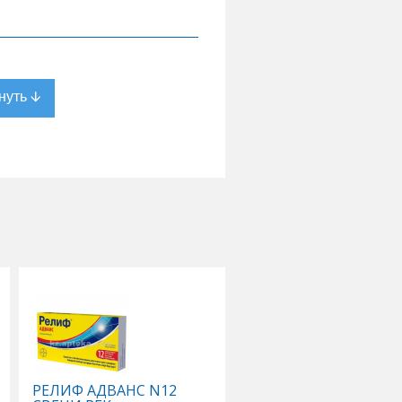
те
,
РЕЛИФ АДВАНС N12
ТИВОРТИН 4,2% 100