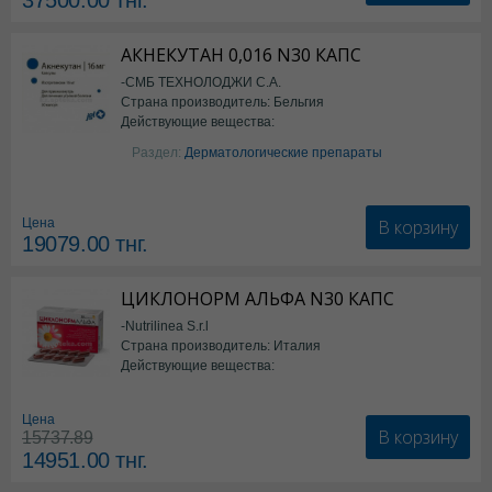
37500.00
тнг.
АКНЕКУТАН 0,016 N30 КАПС
-СМБ ТЕХНОЛОДЖИ С.А.
Страна производитель: Бельгия
Действующие вещества:
Изотретиноин
Раздел:
Дерматологические препараты
В корзину
Цена
19079.00
тнг.
ЦИКЛОНОРМ АЛЬФА N30 КАПС
-Nutrilinea S.r.l
Страна производитель: Италия
Действующие вещества:
*БАД
Цена
В корзину
15737.89
14951.00
тнг.