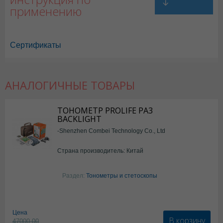
применению
Сертификаты
АНАЛОГИЧНЫЕ ТОВАРЫ
Лейкопластырь в Астане
,
Лейкопластырь в Уральске
,
Лейкопластырь
Лейкопластырь в Шымкенте
,
Лейкопластырь в Караганде
ТОНОМЕТР PROLIFE PA3
BACKLIGHT
-Shenzhen Combei Technology Co., Ltd
Страна производитель: Китай
Раздел:
Тонометры и стетоскопы
Цена
В корзину
47000.00