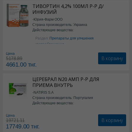
ТИВОРТИН 4,2% 100МЛ Р-Р Д/
ИНФУЗИЙ
-Юрия-Фарм ООО
Страна производитель: Украина
Действующие вещества:
Аргинин
Раздел:
Препараты для улчшения
кровообращения
Цена
В корзину
5178.89
4661.00
тнг.
ЦЕРЕБРАЛ N20 АМП Р-Р ДЛЯ
ПРИЕМА ВНУТРЬ
-NATIRIS S.A
Страна производитель: Португалия
Действующие вещества:
*БАД
Цена
В корзину
19721.11
17749.00
тнг.