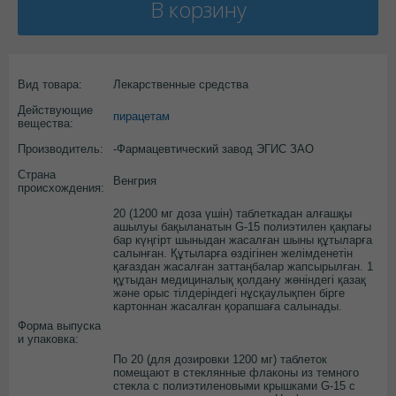
В корзину
Вид товара:
Лекарственные средства
Действующие
пирацетам
вещества:
Производитель:
-Фармацевтический завод ЭГИС ЗАО
Страна
Венгрия
происхождения:
20 (1200 мг доза үшін) таблеткадан алғашқы
ашылуы бақыланатын G-15 полиэтилен қақпағы
бар күңгірт шыныдан жасалған шыны құтыларға
салынған. Құтыларға өздігінен желімденетін
қағаздан жасалған заттаңбалар жапсырылған. 1
құтыдан медициналық қолдану жөніндегі қазақ
және орыс тілдеріндегі нұсқаулықпен бірге
картоннан жасалған қорапшаға салынады.
Форма выпуска
и упаковка:
По 20 (для дозировки 1200 мг) таблеток
помещают в стеклянные флаконы из темного
стекла с полиэтиленовыми крышками G-15 с