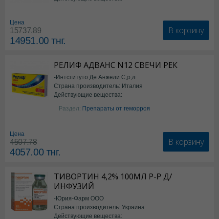
*БАД
Цена
В корзину
15737.89
14951.00
тнг.
РЕЛИФ АДВАНС N12 СВЕЧИ РЕК
-Интституто Де Анжели С,р,л
Страна производитель: Италия
Действующие вещества:
Бензокаин
Раздел:
Препараты от геморроя
Цена
В корзину
4507.78
4057.00
тнг.
ТИВОРТИН 4,2% 100МЛ Р-Р Д/
ИНФУЗИЙ
-Юрия-Фарм ООО
Страна производитель: Украина
Действующие вещества: