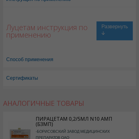
Луцетам инструкция по
применению
Способ применения
Сертификаты
АНАЛОГИЧНЫЕ ТОВАРЫ
Луцетам в Астане
,
Луцетам в Уральске
,
Луцетам в Актау
,
Луцетам в
ПИРАЦЕТАМ 0,2/5МЛ N10 АМП
Луцетам в Караганде
(БЗМП)
-БОРИСОВСКИЙ ЗАВОД МЕДИЦИНСКИХ
ПРЕПАРАТОВ ОАО