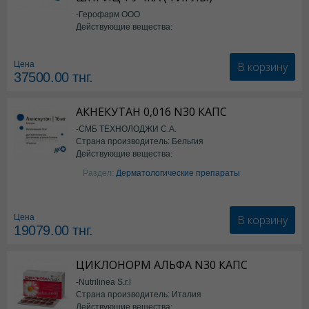
-Герофарм ООО
Действующие вещества:
Семаглутид
В корзину
Цена
37500.00
тнг.
АКНЕКУТАН 0,016 N30 КАПС
-СМБ ТЕХНОЛОДЖИ С.А.
Страна производитель: Бельгия
Действующие вещества:
Изотретиноин
Раздел:
Дерматологические препараты
В корзину
Цена
19079.00
тнг.
ЦИКЛОНОРМ АЛЬФА N30 КАПС
-Nutrilinea S.r.l
Страна производитель: Италия
Действующие вещества: