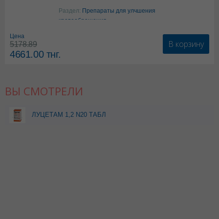
Аргинин
Раздел:
Препараты для улчшения
кровообращения
Цена
В корзину
5178.89
4661.00
тнг.
ВЫ СМОТРЕЛИ
ЛУЦЕТАМ 1,2 N20 ТАБЛ