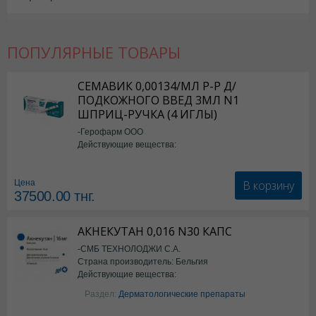
ПОПУЛЯРНЫЕ ТОВАРЫ
СЕМАВИК 0,00134/МЛ Р-Р Д/
ПОДКОЖНОГО ВВЕД 3МЛ N1
ШПРИЦ-РУЧКА (4 ИГЛЫ)
-Герофарм ООО
Действующие вещества:
Семаглутид
В корзину
Цена
37500.00
тнг.
АКНЕКУТАН 0,016 N30 КАПС
-СМБ ТЕХНОЛОДЖИ С.А.
Страна производитель: Бельгия
Действующие вещества:
Изотретиноин
Раздел:
Дерматологические препараты