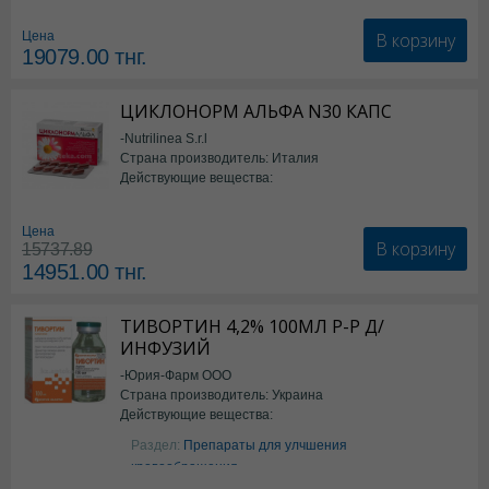
В корзину
Цена
19079.00
тнг.
ЦИКЛОНОРМ АЛЬФА N30 КАПС
-Nutrilinea S.r.l
Страна производитель: Италия
Действующие вещества:
*БАД
Цена
В корзину
15737.89
14951.00
тнг.
ТИВОРТИН 4,2% 100МЛ Р-Р Д/
ИНФУЗИЙ
-Юрия-Фарм ООО
Страна производитель: Украина
Действующие вещества:
Аргинин
Раздел:
Препараты для улчшения
кровообращения