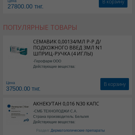
В корзину
Цена
27800.00
тнг.
ПОПУЛЯРНЫЕ ТОВАРЫ
СЕМАВИК 0,00134/МЛ Р-Р Д/
ПОДКОЖНОГО ВВЕД 3МЛ N1
ШПРИЦ-РУЧКА (4 ИГЛЫ)
-Герофарм ООО
Действующие вещества:
Семаглутид
В корзину
Цена
37500.00
тнг.
АКНЕКУТАН 0,016 N30 КАПС
-СМБ ТЕХНОЛОДЖИ С.А.
Страна производитель: Бельгия
Действующие вещества:
Изотретиноин
Раздел:
Дерматологические препараты