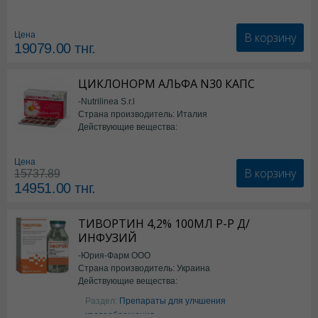
В корзину
Цена
19079.00
тнг.
ЦИКЛОНОРМ АЛЬФА N30 КАПС
-Nutrilinea S.r.l
Страна производитель: Италия
Действующие вещества:
*БАД
Цена
В корзину
15737.89
14951.00
тнг.
ТИВОРТИН 4,2% 100МЛ Р-Р Д/
ИНФУЗИЙ
-Юрия-Фарм ООО
Страна производитель: Украина
Действующие вещества:
Аргинин
Раздел:
Препараты для улчшения
кровообращения