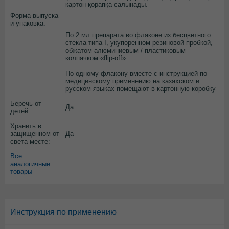
картон қорапқа салынады.
Форма выпуска
и упаковка:
По 2 мл препарата во флаконе из бесцветного
стекла типа I, укупоренном резиновой пробкой,
обжатом алюминиевым / пластиковым
колпачком «flip-off».
По одному флакону вместе с инструкцией по
медицинскому применению на казахском и
русском языках помещают в картонную коробку
Беречь от
Да
детей:
Хранить в
защищенном от
Да
света месте:
Все
аналогичные
товары
Инструкция по применению