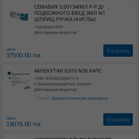
СЕМАВИК 0,00134/МЛ Р-Р Д/
ПОДКОЖНОГО ВВЕД 3МЛ N1
ШПРИЦ-РУЧКА (4 ИГЛЫ)
-Герофарм ООО
Действующие вещества:
Семаглутид
В корзину
Цена
37500.00
тнг.
АКНЕКУТАН 0,016 N30 КАПС
-СМБ ТЕХНОЛОДЖИ С.А.
Страна производитель: Бельгия
Действующие вещества:
Изотретиноин
Раздел:
Дерматологические препараты
В корзину
Цена
19079.00
тнг.