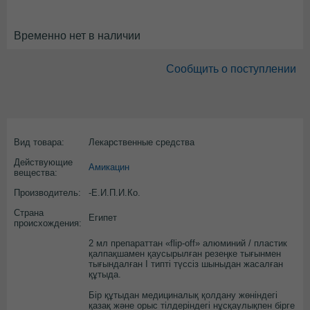
Временно нет в наличии
Сообщить о поступлении
Вид товара:
Лекарственные средства
Действующие
Амикацин
вещества:
Производитель:
-Е.И.П.И.Ко.
Страна
Египет
происхождения:
2 мл препараттан «flip-off» алюминий / пластик
қалпақшамен қаусырылған резеңке тығынмен
тығындалған I типті түссіз шыныдан жасалған
құтыда.
Бір құтыдан медициналық қолдану жөніндегі
қазақ және орыс тілдеріндегі нұсқаулықпен бірге