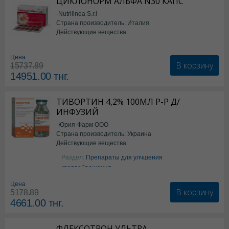
ЦИКЛОНОРМ АЛЬФА N30 КАПС
-Nutrilinea S.r.l
Страна производитель: Италия
Действующие вещества:
*БАД
Цена
В корзину
15737.89
14951.00
тнг.
ТИВОРТИН 4,2% 100МЛ Р-Р Д/
ИНФУЗИЙ
-Юрия-Фарм ООО
Страна производитель: Украина
Действующие вещества:
Аргинин
Раздел:
Препараты для улчшения
кровообращения
Цена
В корзину
5178.89
4661.00
тнг.
ФЛЕКСОТРОН УЛЬТРА