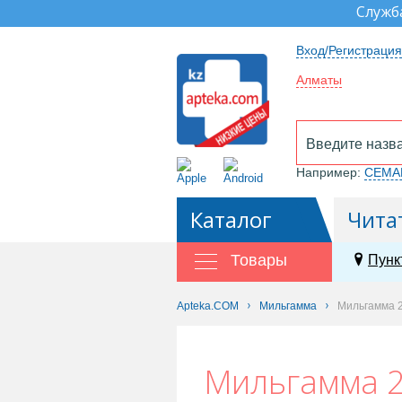
Служб
Вход/Регистрация
Алматы
Например:
СЕМА
Каталог
Чита
Товары
Пунк
Apteka.COM
Мильгамма
Мильгамма 2
Мильгамма 2