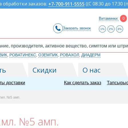
а обработки заказов:
(
(С 08:30 до 17:30 (
+7-700-911-5555
Витаминки:
0
Заказать звонок
1%
2%
3%
ВИК
,
РОВАТИНЕКС
,
ОЗЕМПИК
,
РОВАХОЛ
,
ДИАДЕРМ
ть
Скидки
О нас
ты доставки
Как сделать заказ
Тапсырыс
мл. №5 амп.
мл. №5 амп.