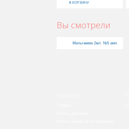
В КОРЗИНУ
Вы смотрели
Мильгамма 2мл. №5 амп.
Купить
Ч
Товары
Ст
Пункты доставки
Список лекарств по алфавиту