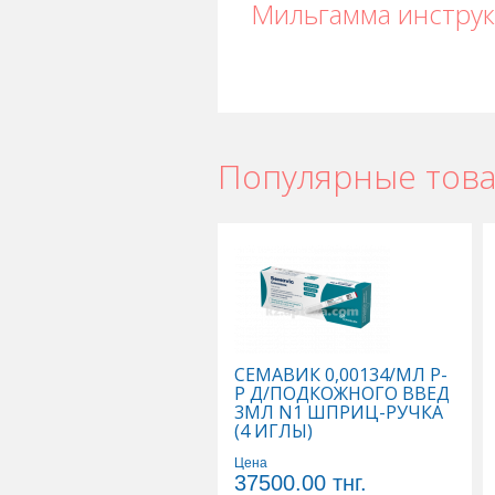
Мильгамма инстру
Популярные тов
Мильгамма в Астане
,
Мильгамма в
Мильгамма в Шымкенте
,
Мильгамма
СЕМАВИК 0,00134/МЛ Р-
Р Д/ПОДКОЖНОГО ВВЕД
3МЛ N1 ШПРИЦ-РУЧКА
(4 ИГЛЫ)
Цена
37500.00
тнг.