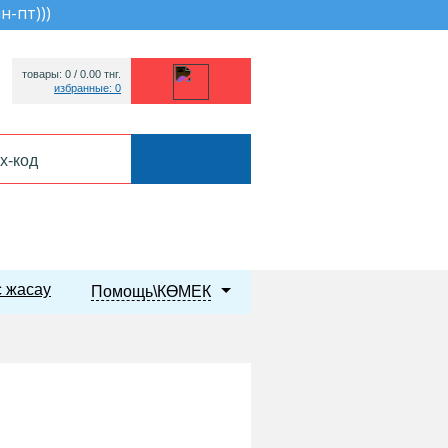
пн-пт))
)
товары: 0 /
0.00
тнг.
избранные: 0
 жасау
Помощь\КӨМЕК