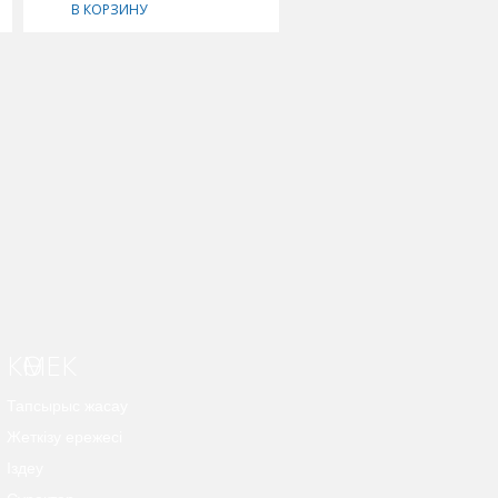
В КОРЗИНУ
В КОРЗИНУ
КӨМЕК
Тапсырыс жасау
Жеткізу ережесі
Іздеу