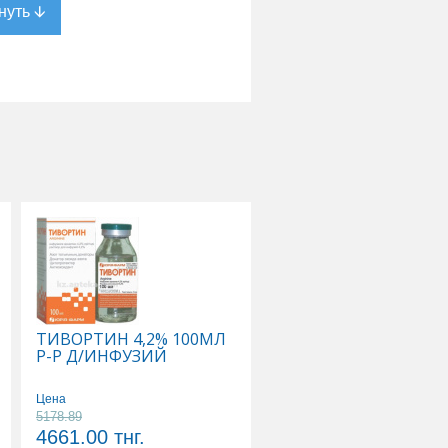
ТИВОРТИН 4,2% 100МЛ
ФЛЕКСОТРОН УЛЬТР
Р-Р Д/ИНФУЗИЙ
ИМПЛАНТАТ
ВЯЗКОЭЛАСТ СТЕР Д/
ВНУТИРИСУСТАВ
Цена
ИНЪЕК ГИАЛУРОНАТ
5178.89
Цена
НАТРИЯ 2,5% 0,025/
4661.00
тнг.
86966.00
тнг.
4,8МЛ