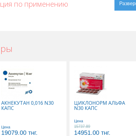
кция по применению
ары
 Уральске
,
Мильгамма в Актау
,
Мильгамма в Усть-Каменогорске
,
 в Караганде
АКНЕКУТАН 0,016 N30
ЦИКЛОНОРМ АЛЬФА
КАПС
N30 КАПС
Цена
15737.89
Цена
19079.00
тнг.
14951.00
тнг.