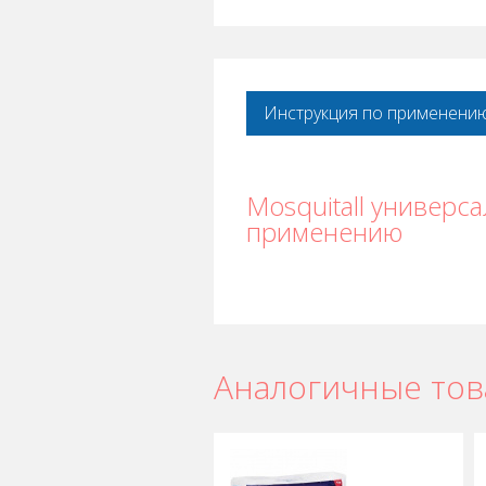
Инструкция по применени
Mosquitall универс
применению
Аналогичные то