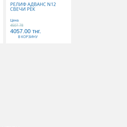
РЕЛИФ АДВАНС N12
ТИВОРТИН 4,2% 100
СВЕЧИ РЕК
Р-Р Д/ИНФУЗИЙ
Цена
Цена
4507.78
5178.89
4057.00
тнг.
4661.00
тнг.
В КОРЗИНУ
В КОРЗИНУ