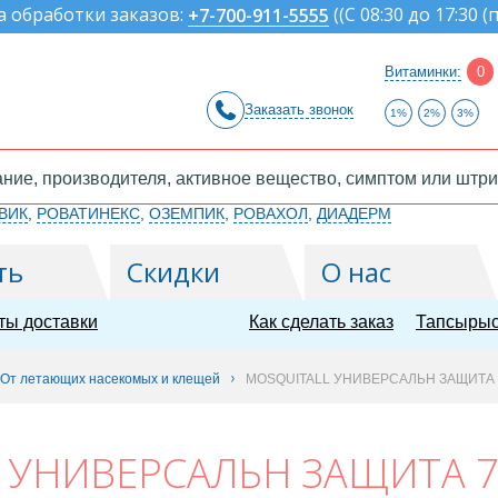
а обработки заказов:
(
(С 08:30 до 17:30 (
+7-700-911-5555
Витаминки:
0
Заказать звонок
1%
2%
3%
ВИК
,
РОВАТИНЕКС
,
ОЗЕМПИК
,
РОВАХОЛ
,
ДИАДЕРМ
ть
Скидки
О нас
ты доставки
Как сделать заказ
Тапсырыс
От летающих насекомых и клещей
MOSQUITALL УНИВЕРСАЛЬН ЗАЩИТА 
 УНИВЕРСАЛЬН ЗАЩИТА 