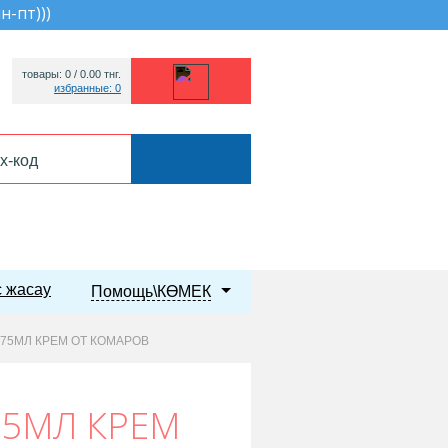
пн-пт))
)
товары: 0 /
0.00
тнг.
избранные: 0
 жасау
Помощь\КӨМЕК
75МЛ КРЕМ ОТ КОМАРОВ
75МЛ КРЕМ