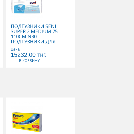
ПОДГУЗНИКИ SENI
ПОДГУЗНИКИ SENI
SUPER 2 MEDIUM 75-
SUPER PLUS 3 LARGE 
110СМ N30
ПОДГУЗНИКИ ДЛЯ
ПОДГУЗНИКИ ДЛЯ
ВЗРОСЛЫХ
ВЗРОСЛЫХ
Цена
Цена
15232.00
тнг.
11933.00
тнг.
В КОРЗИНУ
В КОРЗИНУ