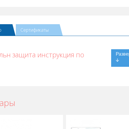
ю
Сертификаты
альн защита инструкция по
вары