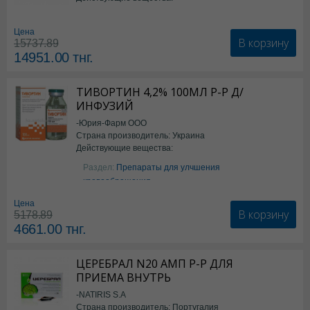
*БАД
Цена
В корзину
15737.89
14951.00
тнг.
ТИВОРТИН 4,2% 100МЛ Р-Р Д/
ИНФУЗИЙ
-Юрия-Фарм ООО
Страна производитель: Украина
Действующие вещества:
Аргинин
Раздел:
Препараты для улчшения
кровообращения
Цена
В корзину
5178.89
4661.00
тнг.
ЦЕРЕБРАЛ N20 АМП Р-Р ДЛЯ
ПРИЕМА ВНУТРЬ
-NATIRIS S.A
Страна производитель: Португалия