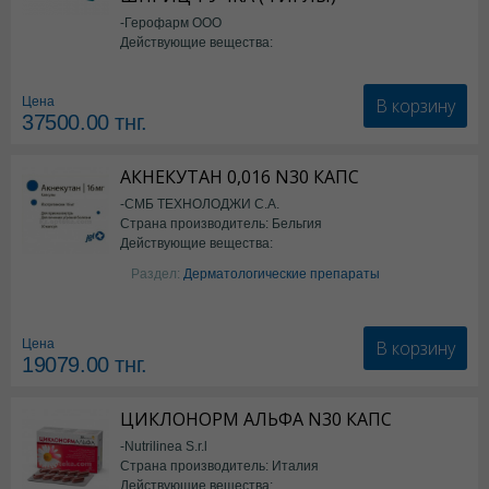
-Герофарм ООО
Действующие вещества:
Семаглутид
В корзину
Цена
37500.00
тнг.
АКНЕКУТАН 0,016 N30 КАПС
-СМБ ТЕХНОЛОДЖИ С.А.
Страна производитель: Бельгия
Действующие вещества:
Изотретиноин
Раздел:
Дерматологические препараты
В корзину
Цена
19079.00
тнг.
ЦИКЛОНОРМ АЛЬФА N30 КАПС
-Nutrilinea S.r.l
Страна производитель: Италия
Действующие вещества: