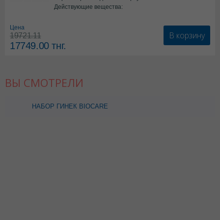
Действующие вещества:
*БАД
Цена
В корзину
19721.11
17749.00
тнг.
ВЫ СМОТРЕЛИ
НАБОР ГИНЕК BIOCARE
GYNAECOLOGICAL
BUDGET M ТИП 4