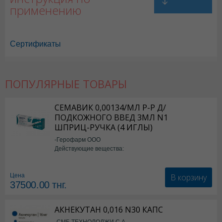
применению
Сертификаты
ПОПУЛЯРНЫЕ ТОВАРЫ
Натрия хлорид в Астане
,
Натрия хлорид в Уральске
,
Натрия хлорид 
Натрия хлорид в Шымкенте
,
Натрия хлорид в Караганде
СЕМАВИК 0,00134/МЛ Р-Р Д/
ПОДКОЖНОГО ВВЕД 3МЛ N1
ШПРИЦ-РУЧКА (4 ИГЛЫ)
-Герофарм ООО
Действующие вещества:
Семаглутид
В корзину
Цена
37500.00
тнг.
АКНЕКУТАН 0,016 N30 КАПС
-СМБ ТЕХНОЛОДЖИ С.А.