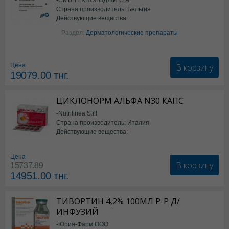
Страна производитель: Бельгия
Действующие вещества:
Изотретиноин
Раздел:
Дерматологические препараты
В корзину
Цена
19079.00
тнг.
ЦИКЛОНОРМ АЛЬФА N30 КАПС
-Nutrilinea S.r.l
Страна производитель: Италия
Действующие вещества:
*БАД
Цена
В корзину
15737.89
14951.00
тнг.
ТИВОРТИН 4,2% 100МЛ Р-Р Д/
ИНФУЗИЙ
-Юрия-Фарм ООО