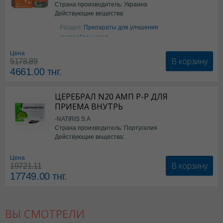
Страна производитель: Украина
Действующие вещества:
Аргинин
Раздел:
Препараты для улчшения
кровообращения
Цена
В корзину
5178.89
4661.00
тнг.
ЦЕРЕБРАЛ N20 АМП Р-Р ДЛЯ
ПРИЕМА ВНУТРЬ
-NATIRIS S.A
Страна производитель: Португалия
Действующие вещества:
*БАД
Цена
В корзину
19721.11
17749.00
тнг.
ВЫ СМОТРЕЛИ