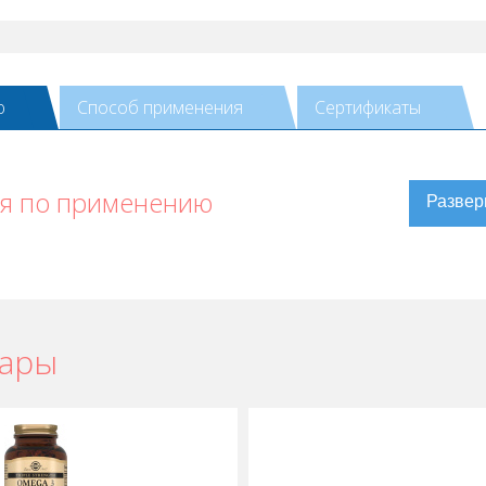
ю
Способ применения
Сертификаты
ия по применению
вары