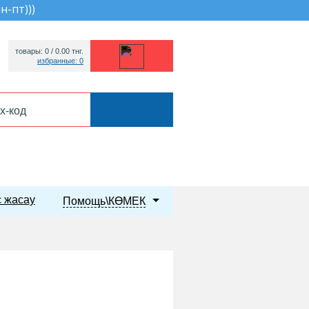
пн-пт))
)
товары: 0 /
0.00
тнг.
избранные: 0
 жасау
Помощь\КӨМЕК