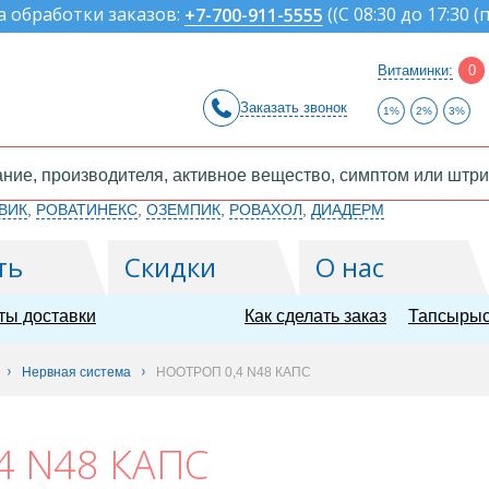
а обработки заказов:
(
(С 08:30 до 17:30 (
+7-700-911-5555
Витаминки:
0
Заказать звонок
1%
2%
3%
ВИК
,
РОВАТИНЕКС
,
ОЗЕМПИК
,
РОВАХОЛ
,
ДИАДЕРМ
ть
Скидки
О нас
ты доставки
Как сделать заказ
Тапсырыс
Нервная система
НООТРОП 0,4 N48 КАПС
4 N48 КАПС