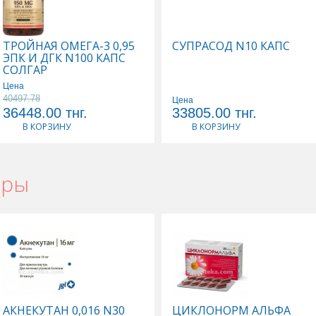
ТРОЙНАЯ ОМЕГА-3 0,95
СУПРАСОД N10 КАПС
ЭПК И ДГК N100 КАПС
СОЛГАР
Цена
40497.78
Цена
36448.00
тнг.
33805.00
тнг.
В КОРЗИНУ
В КОРЗИНУ
ары
АКНЕКУТАН 0,016 N30
ЦИКЛОНОРМ АЛЬФА