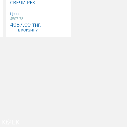
СВЕЧИ РЕК
Р-Р Д/ИНФУЗИЙ
Цена
Цена
4507.78
5178.89
4057.00
тнг.
4661.00
тнг.
В КОРЗИНУ
В КОРЗИНУ
КӨМЕК