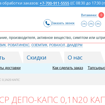
а обработки заказов:
(
(С 08:30 до 17:30 (
+7-700-911-5555
Витаминки:
0
Заказать звонок
1%
2%
3%
ВИК
,
РОВАТИНЕКС
,
ОЗЕМПИК
,
РОВАХОЛ
,
ДИАДЕРМ
ть
Скидки
О нас
ты доставки
Как сделать заказ
Тапсырыс
С 0,1N20 КАПС
СР ДЕПО-КАПС 0,1N20 КА