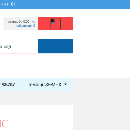
пн-пт))
)
товары: 0 /
0.00
тнг.
избранные: 0
 жасау
Помощь\КӨМЕК
ПС