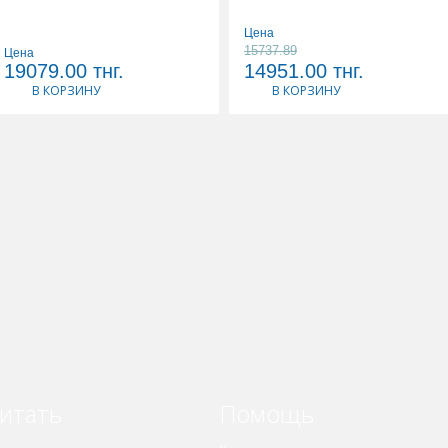
Цена
15737.89
Цена
19079.00
тнг.
14951.00
тнг.
В КОРЗИНУ
В КОРЗИНУ
итать
Помощь