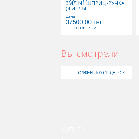
3МЛ N1 ШПРИЦ-РУЧКА
(4 ИГЛЫ)
Цена
37500.00
тнг.
В КОРЗИНУ
Вы смотрели
ОЛФЕН -100 СР ДЕПО-КАПС 0,1N20 КАПС
Купить
Ч