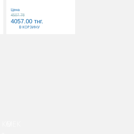
Цена
Цена
4507.78
5178.89
4057.00
тнг.
4661.00
тнг.
В КОРЗИНУ
В КОРЗИНУ
КӨМЕК