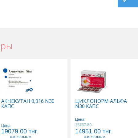
ары
АКНЕКУТАН 0,016 N30
ЦИКЛОНОРМ АЛЬФА
КАПС
N30 КАПС
Цена
15737.89
Цена
19079.00
тнг.
14951.00
тнг.
В КОРЗИНУ
В КОРЗИНУ