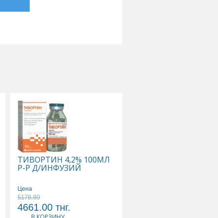
ТИВОРТИН 4,2% 100МЛ
ФЛЕКСОТРОН УЛЬТР
Р-Р Д/ИНФУЗИЙ
ИМПЛАНТАТ
ВЯЗКОЭЛАСТ СТЕР Д/
ВНУТИРИСУСТАВ
Цена
ИНЪЕК ГИАЛУРОНАТ
5178.89
Цена
НАТРИЯ 2,5% 0,025/
4661.00
тнг.
86966.00
тнг.
4,8МЛ
В КОРЗИНУ
В КОРЗИНУ