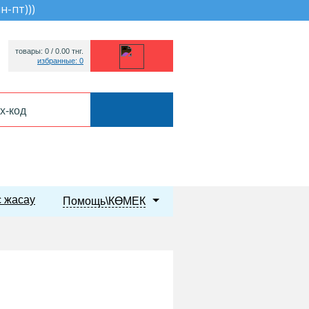
пн-пт))
)
товары: 0 /
0.00
тнг.
избранные: 0
 жасау
Помощь\КӨМЕК