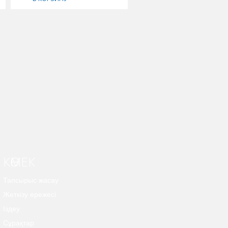
КӨМЕК
Тапсырыс жасау
Жеткізу ережесі
Іздеу
Сұрақтар