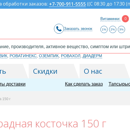
а обработки заказов:
(
(С 08:30 до 17:30 (
+7-700-911-5555
Витаминки:
0
Заказать звонок
1%
2%
3%
ВИК
,
РОВАТИНЕКС
,
ОЗЕМПИК
,
РОВАХОЛ
,
ДИАДЕРМ
ть
Скидки
О нас
ты доставки
Как сделать заказ
Тапсырыс
 150 г
адная косточка 150 г