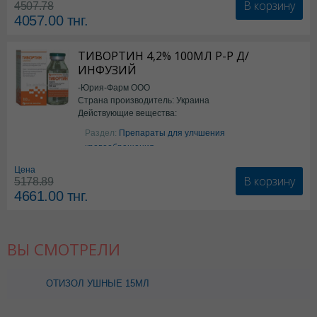
В корзину
4507.78
4057.00
тнг.
ТИВОРТИН 4,2% 100МЛ Р-Р Д/
ИНФУЗИЙ
-Юрия-Фарм ООО
Страна производитель: Украина
Действующие вещества:
Аргинин
Раздел:
Препараты для улчшения
кровообращения
Цена
В корзину
5178.89
4661.00
тнг.
ВЫ СМОТРЕЛИ
ОТИЗОЛ УШНЫЕ 15МЛ
КАПЛИ