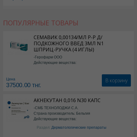
ПОПУЛЯРНЫЕ ТОВАРЫ
СЕМАВИК 0,00134/МЛ Р-Р Д/
ПОДКОЖНОГО ВВЕД 3МЛ N1
ШПРИЦ-РУЧКА (4 ИГЛЫ)
-Герофарм ООО
Действующие вещества:
Семаглутид
В корзину
Цена
37500.00
тнг.
АКНЕКУТАН 0,016 N30 КАПС
-СМБ ТЕХНОЛОДЖИ С.А.
Страна производитель: Бельгия
Действующие вещества:
Изотретиноин
Раздел:
Дерматологические препараты