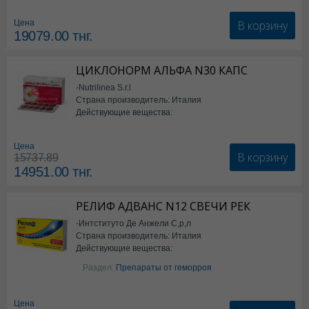
В корзину
Цена
19079.00
тнг.
ЦИКЛОНОРМ АЛЬФА N30 КАПС
-Nutrilinea S.r.l
Страна производитель: Италия
Действующие вещества:
*БАД
Цена
В корзину
15737.89
14951.00
тнг.
РЕЛИФ АДВАНС N12 СВЕЧИ РЕК
-Интституто Де Анжели С,р,л
Страна производитель: Италия
Действующие вещества:
Бензокаин
Раздел:
Препараты от геморроя
Цена