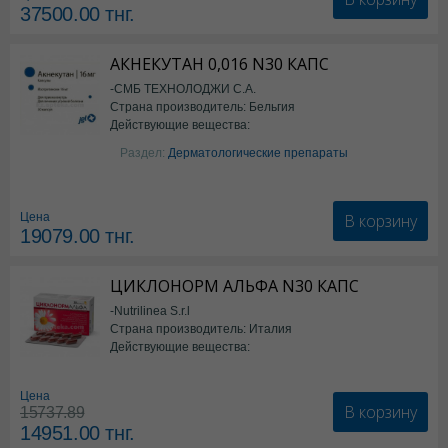
37500.00
тнг.
АКНЕКУТАН 0,016 N30 КАПС
-СМБ ТЕХНОЛОДЖИ С.А.
Страна производитель: Бельгия
Действующие вещества:
Изотретиноин
Раздел:
Дерматологические препараты
В корзину
Цена
19079.00
тнг.
ЦИКЛОНОРМ АЛЬФА N30 КАПС
-Nutrilinea S.r.l
Страна производитель: Италия
Действующие вещества:
*БАД
Цена
В корзину
15737.89
14951.00
тнг.