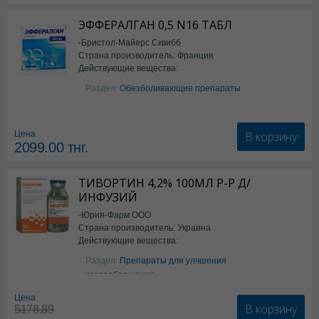
ЭФФЕРАЛГАН 0,5 N16 ТАБЛ
-Бристол-Майерс Сквибб
Страна производитель: Франция
Действующие вещества:
Парацетамол
Раздел:
Обезболивающие препараты
В корзину
Цена
2099.00
тнг.
ТИВОРТИН 4,2% 100МЛ Р-Р Д/
ИНФУЗИЙ
-Юрия-Фарм ООО
Страна производитель: Украина
Действующие вещества:
Аргинин
Раздел:
Препараты для улчшения
кровообращения
Цена
В корзину
5178.89