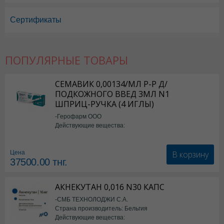
Сертификаты
Пиносол в Астане
,
Пиносол в Уральске
,
Пиносол в Актау
,
Пиносол в
Пиносол в Караганде
ПОПУЛЯРНЫЕ ТОВАРЫ
СЕМАВИК 0,00134/МЛ Р-Р Д/
ПОДКОЖНОГО ВВЕД 3МЛ N1
ШПРИЦ-РУЧКА (4 ИГЛЫ)
-Герофарм ООО
Действующие вещества:
Семаглутид
В корзину
Цена
37500.00
тнг.
АКНЕКУТАН 0,016 N30 КАПС
-СМБ ТЕХНОЛОДЖИ С.А.
Страна производитель: Бельгия
Действующие вещества: