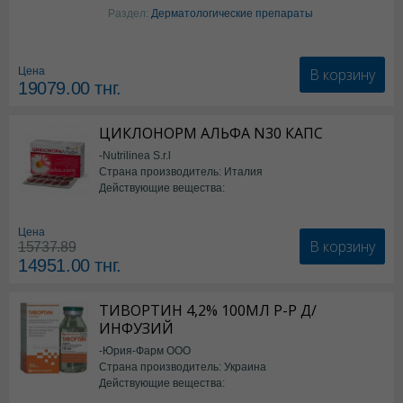
Изотретиноин
Раздел:
Дерматологические препараты
В корзину
Цена
19079.00
тнг.
ЦИКЛОНОРМ АЛЬФА N30 КАПС
-Nutrilinea S.r.l
Страна производитель: Италия
Действующие вещества:
*БАД
Цена
В корзину
15737.89
14951.00
тнг.
ТИВОРТИН 4,2% 100МЛ Р-Р Д/
ИНФУЗИЙ
-Юрия-Фарм ООО
Страна производитель: Украина
Действующие вещества:
Аргинин