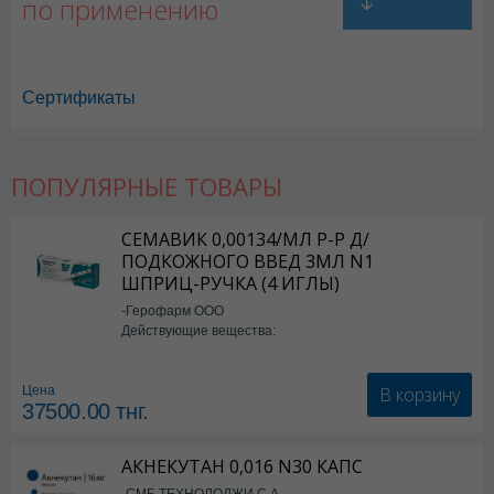
по применению
Сертификаты
ПОПУЛЯРНЫЕ ТОВАРЫ
Преднизолон в Астане
,
Преднизолон в Уральске
,
Преднизолон в Акт
Преднизолон в Шымкенте
,
Преднизолон в Караганде
СЕМАВИК 0,00134/МЛ Р-Р Д/
ПОДКОЖНОГО ВВЕД 3МЛ N1
ШПРИЦ-РУЧКА (4 ИГЛЫ)
-Герофарм ООО
Действующие вещества:
Семаглутид
В корзину
Цена
37500.00
тнг.
АКНЕКУТАН 0,016 N30 КАПС
-СМБ ТЕХНОЛОДЖИ С.А.