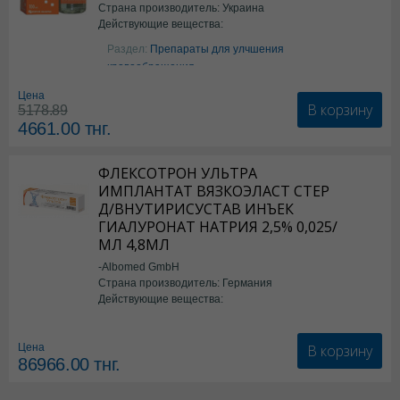
Страна производитель: Украина
Действующие вещества:
Аргинин
Раздел:
Препараты для улчшения
кровообращения
Цена
В корзину
5178.89
4661.00
тнг.
ФЛЕКСОТРОН УЛЬТРА
ИМПЛАНТАТ ВЯЗКОЭЛАСТ СТЕР
Д/ВНУТИРИСУСТАВ ИНЪЕК
ГИАЛУРОНАТ НАТРИЯ 2,5% 0,025/
МЛ 4,8МЛ
-Albomed GmbH
Страна производитель: Германия
Действующие вещества:
*мед.изделия
В корзину
Цена
86966.00
тнг.