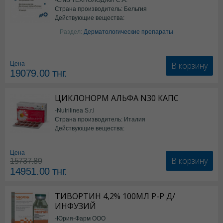
Страна производитель: Бельгия
Действующие вещества:
Изотретиноин
Раздел:
Дерматологические препараты
В корзину
Цена
19079.00
тнг.
ЦИКЛОНОРМ АЛЬФА N30 КАПС
-Nutrilinea S.r.l
Страна производитель: Италия
Действующие вещества:
*БАД
Цена
В корзину
15737.89
14951.00
тнг.
ТИВОРТИН 4,2% 100МЛ Р-Р Д/
ИНФУЗИЙ
-Юрия-Фарм ООО