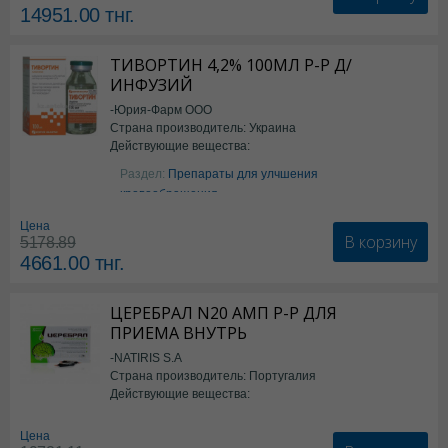
14951.00
тнг.
ТИВОРТИН 4,2% 100МЛ Р-Р Д/
ИНФУЗИЙ
-Юрия-Фарм ООО
Страна производитель: Украина
Действующие вещества:
Аргинин
Раздел:
Препараты для улчшения
кровообращения
Цена
В корзину
5178.89
4661.00
тнг.
ЦЕРЕБРАЛ N20 АМП Р-Р ДЛЯ
ПРИЕМА ВНУТРЬ
-NATIRIS S.A
Страна производитель: Португалия
Действующие вещества:
*БАД
Цена