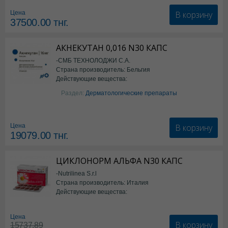
В корзину
Цена
37500.00
тнг.
АКНЕКУТАН 0,016 N30 КАПС
-СМБ ТЕХНОЛОДЖИ С.А.
Страна производитель: Бельгия
Действующие вещества:
Изотретиноин
Раздел:
Дерматологические препараты
В корзину
Цена
19079.00
тнг.
ЦИКЛОНОРМ АЛЬФА N30 КАПС
-Nutrilinea S.r.l
Страна производитель: Италия
Действующие вещества:
*БАД
Цена
В корзину
15737.89