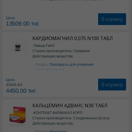
В корзину
Цена
13509.00
тнг.
КАРДИОМАГНИЛ 0,075 N100 ТАБЛ
-Такеда ГмбХ
Страна производитель: Германия
Действующие вещества:
ацетилсалициловая кислота
Раздел:
Препараты для улчшения
кровообращения
Цена
В корзину
4944.44
4450.00
тнг.
КАЛЬЦЕМИН АДВАНС N30 ТАБЛ
-КОНТРАКТ ФАРМАКАЛ КОРП.
Страна производитель: Соединенные Штаты
Действующие вещества:
Америки
Колекальциферол+Кальция
Раздел:
Минералы