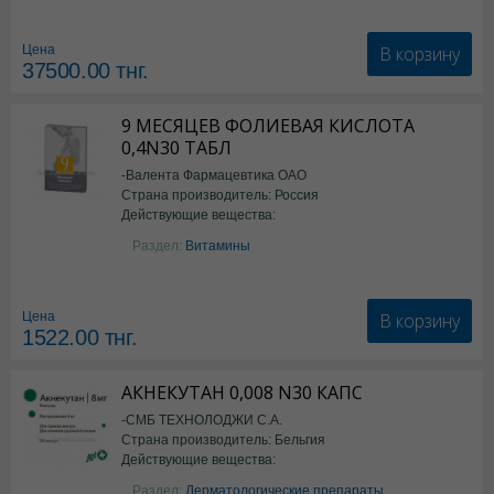
Семаглутид
В корзину
Цена
37500.00
тнг.
9 МЕСЯЦЕВ ФОЛИЕВАЯ КИСЛОТА
0,4N30 ТАБЛ
-Валента Фармацевтика ОАО
Страна производитель: Россия
Действующие вещества:
фолиевая кислота
Раздел:
Витамины
В корзину
Цена
1522.00
тнг.
АКНЕКУТАН 0,008 N30 КАПС
-СМБ ТЕХНОЛОДЖИ С.А.
Страна производитель: Бельгия
Действующие вещества:
Изотретиноин
Раздел:
Дерматологические препараты