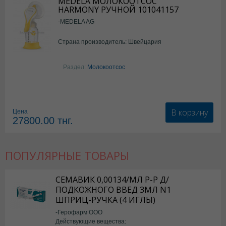
MEDELA МОЛОКООТСОС
HARMONY РУЧНОЙ 101041157
-MEDELA AG
Страна производитель: Швейцария
Раздел:
Молокоотсос
В корзину
Цена
27800.00
тнг.
ПОПУЛЯРНЫЕ ТОВАРЫ
СЕМАВИК 0,00134/МЛ Р-Р Д/
ПОДКОЖНОГО ВВЕД 3МЛ N1
ШПРИЦ-РУЧКА (4 ИГЛЫ)
-Герофарм ООО
Действующие вещества: