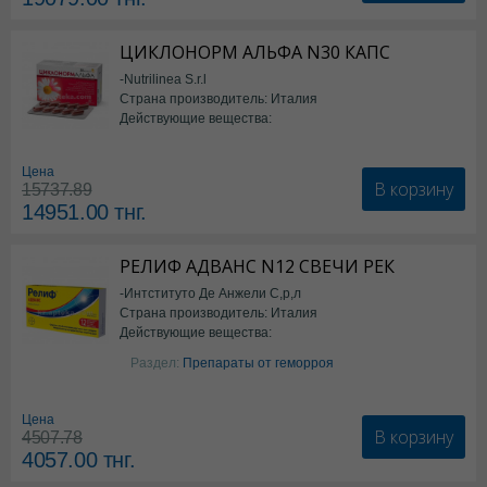
ЦИКЛОНОРМ АЛЬФА N30 КАПС
-Nutrilinea S.r.l
Страна производитель: Италия
Действующие вещества:
*БАД
Цена
В корзину
15737.89
14951.00
тнг.
РЕЛИФ АДВАНС N12 СВЕЧИ РЕК
-Интституто Де Анжели С,р,л
Страна производитель: Италия
Действующие вещества:
Бензокаин
Раздел:
Препараты от геморроя
Цена
В корзину
4507.78
4057.00
тнг.