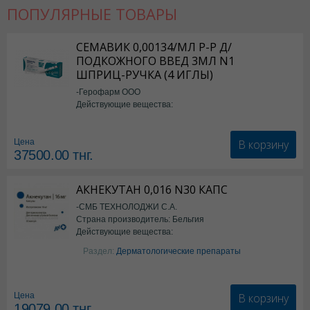
ПОПУЛЯРНЫЕ ТОВАРЫ
СЕМАВИК 0,00134/МЛ Р-Р Д/
ПОДКОЖНОГО ВВЕД 3МЛ N1
ШПРИЦ-РУЧКА (4 ИГЛЫ)
-Герофарм ООО
Действующие вещества:
Семаглутид
В корзину
Цена
37500.00
тнг.
АКНЕКУТАН 0,016 N30 КАПС
-СМБ ТЕХНОЛОДЖИ С.А.
Страна производитель: Бельгия
Действующие вещества:
Изотретиноин
Раздел:
Дерматологические препараты
В корзину
Цена
19079.00
тнг.