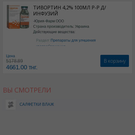
ТИВОРТИН 4,2% 100МЛ Р-Р Д/
ИНФУЗИЙ
-Юрия-Фарм ООО
Страна производитель: Украина
Действующие вещества:
Аргинин
Раздел:
Препараты для улчшения
кровообращения
Цена
В корзину
5178.89
4661.00
тнг.
ВЫ СМОТРЕЛИ
САЛФЕТКИ ВЛАЖ
АНТИБАКТЕРИАЛЬНЫЕ
DOCTOR SPONGE N15