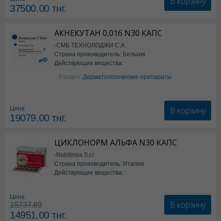
В корзину
37500.00
тнг.
АКНЕКУТАН 0,016 N30 КАПС
-СМБ ТЕХНОЛОДЖИ С.А.
Страна производитель: Бельгия
Действующие вещества:
Изотретиноин
Раздел:
Дерматологические препараты
В корзину
Цена
19079.00
тнг.
ЦИКЛОНОРМ АЛЬФА N30 КАПС
-Nutrilinea S.r.l
Страна производитель: Италия
Действующие вещества:
*БАД
Цена
В корзину
15737.89
14951.00
тнг.