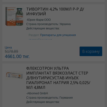
ТИВОРТИН 4,2% 100МЛ Р-Р Д/
ИНФУЗИЙ
-Юрия-Фарм ООО
Страна производитель: Украина
Действующие вещества:
Аргинин
Раздел:
Препараты для улчшения
кровообращения
Цена
В корзину
5178.89
4661.00
тнг.
ФЛЕКСОТРОН УЛЬТРА
ИМПЛАНТАТ ВЯЗКОЭЛАСТ СТЕР
Д/ВНУТИРИСУСТАВ ИНЪЕК
ГИАЛУРОНАТ НАТРИЯ 2,5% 0,025/
МЛ 4,8МЛ
-Albomed GmbH
Страна производитель: Германия
Действующие вещества:
*мед.изделия