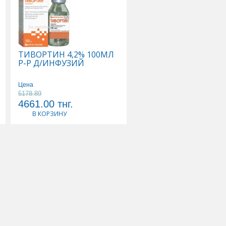
ТИВОРТИН 4,2% 100МЛ
ЦЕРЕБРАЛ N20 АМП Р
Р-Р Д/ИНФУЗИЙ
ДЛЯ ПРИЕМА ВНУТР
Цена
Цена
5178.89
19721.11
4661.00
тнг.
17749.00
тнг.
В КОРЗИНУ
В КОРЗИНУ