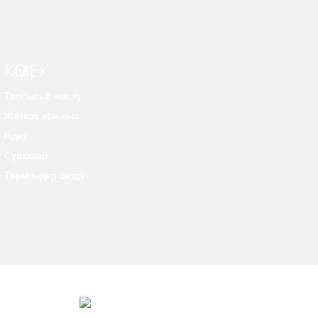
КӨМЕК
Тапсырыс жасау
Жеткізу ережесі
Іздеу
Сұрақтар
Терминдер сөздігі
***