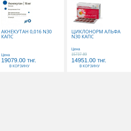
АКНЕКУТАН 0,016 N30
ЦИКЛОНОРМ АЛЬФА
КАПС
N30 КАПС
Цена
15737.89
Цена
19079.00
тнг.
14951.00
тнг.
В КОРЗИНУ
В КОРЗИНУ