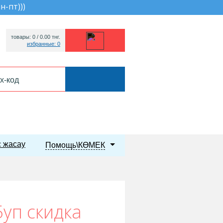
пн-пт))
)
товары: 0 /
0.00
тнг.
избранные: 0
 жасау
Помощь\КӨМЕК
уп скидка