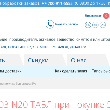
а обработки заказов:
(
(С 08:30 до 17:30 (
+7-700-911-5555
Витаминки:
0
Заказать звонок
1%
2%
3%
ВИК
,
РОВАТИНЕКС
,
ОЗЕМПИК
,
РОВАХОЛ
,
ДИАДЕРМ
ть
Скидки
О нас
ты доставки
Как сделать заказ
Тапсырыс
и покупке 5уп скидка 5%
03 N20 ТАБЛ при покупке 5