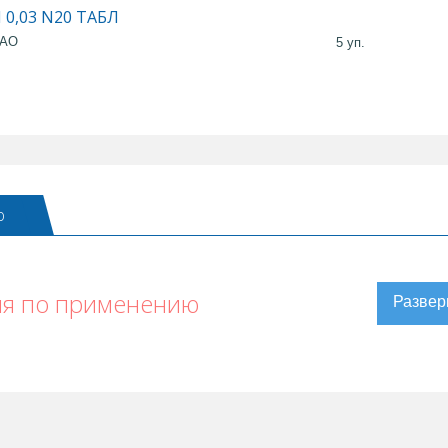
 0,03 N20 ТАБЛ
 АО
5 уп.
ю
ия по применению