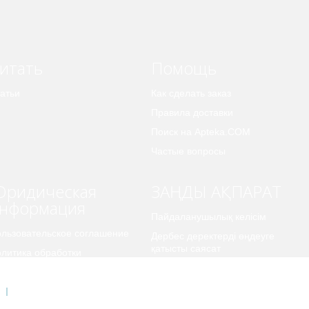
итать
Помощь
атьи
Как сделать заказ
Правила доставки
Поиск на Apteka.COM
Частые вопросы
ридическая
ЗАҢДЫ АҚПАРАТ
нформация
Пайдаланушылық келісім
льзовательское соглашение
Дербес деректерді өңдеуге
қатысты саясат
литика обработки
рсональных данных
Карта сайта