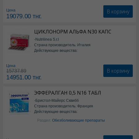
В корзину
Цена
19079.00
тнг.
ЦИКЛОНОРМ АЛЬФА N30 КАПС
-Nutrilinea S.r.l
Страна производитель: Италия
Действующие вещества:
*БАД
Цена
В корзину
15737.89
14951.00
тнг.
ЭФФЕРАЛГАН 0,5 N16 ТАБЛ
-Бристол-Майерс Сквибб
Страна производитель: Франция
Действующие вещества:
Парацетамол
Раздел:
Обезболивающие препараты