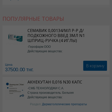
ПОПУЛЯРНЫЕ ТОВАРЫ
СЕМАВИК 0,00134/МЛ Р-Р Д/
ПОДКОЖНОГО ВВЕД 3МЛ N1
ШПРИЦ-РУЧКА (4 ИГЛЫ)
-Герофарм ООО
Действующие вещества:
Семаглутид
В корзину
Цена
37500.00
тнг.
АКНЕКУТАН 0,016 N30 КАПС
-СМБ ТЕХНОЛОДЖИ С.А.
Страна производитель: Бельгия
Действующие вещества:
Изотретиноин
Раздел:
Дерматологические препараты