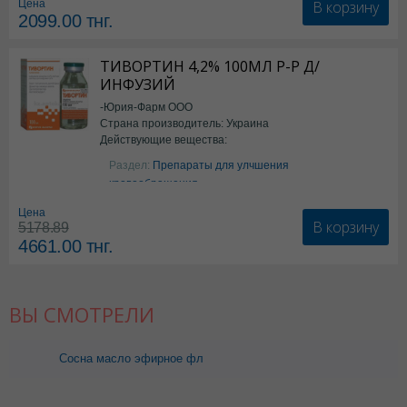
В корзину
Цена
2099.00
тнг.
ТИВОРТИН 4,2% 100МЛ Р-Р Д/
ИНФУЗИЙ
-Юрия-Фарм ООО
Страна производитель: Украина
Действующие вещества:
Аргинин
Раздел:
Препараты для улчшения
кровообращения
Цена
В корзину
5178.89
4661.00
тнг.
ВЫ СМОТРЕЛИ
Сосна масло эфирное фл
10мл