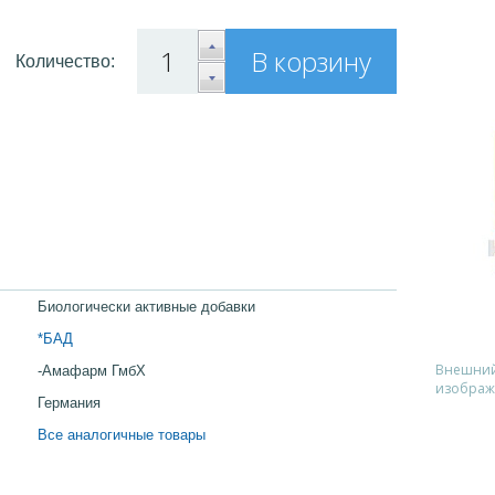
В корзину
Количество:
Биологически активные добавки
*БАД
Внешний 
-Амафарм ГмбХ
изображ
Германия
Все аналогичные товары