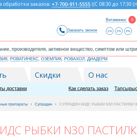
а обработки заказов:
(
(С 08:30 до 17:30 (
+7-700-911-5555
Витаминки:
0
Заказать звонок
1%
2%
3%
ВИК
,
РОВАТИНЕКС
,
ОЗЕМПИК
,
РОВАХОЛ
,
ДИАДЕРМ
ть
Скидки
О нас
ты доставки
Как сделать заказ
Тапсырыс
ные препараты
Супрадин
СУПРАДИН КИДС РЫБКИ N30 ПАСТИЛКИ 
ИДС РЫБКИ N30 ПАСТИЛК