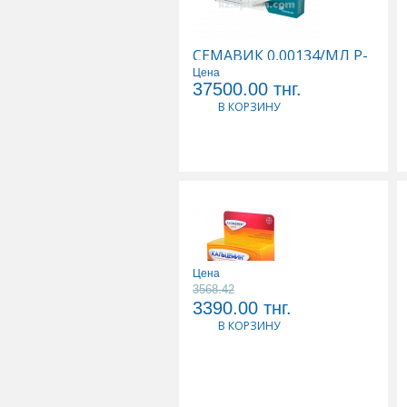
СЕМАВИК 0,00134/МЛ Р-
Р Д/ПОДКОЖНОГО ВВЕД
Цена
3МЛ N1 ШПРИЦ-РУЧКА
37500.00
тнг.
(4 ИГЛЫ)
В КОРЗИНУ
Цена
3568.42
КАЛЬЦЕМИН АДВАНС
3390.00
тнг.
N30 ТАБЛ
В КОРЗИНУ