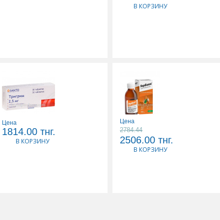
N10 СУПП РЕК
В КОРЗИНУ
Цена
Цена
ТРИГРИМ 0,0025 N30
ГЕРБИОН
1814.00
тнг.
2784.44
ТАБЛ
ПОДОРОЖНИКА 150МЛ
2506.00
тнг.
В КОРЗИНУ
СИРОП
В КОРЗИНУ