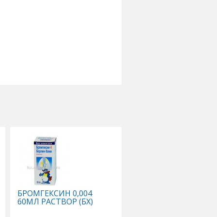
БРОМГЕКСИН 0,004
БРОМГЕКСИН 0,008 N
60МЛ РАСТВОР (БХ)
ТАБЛ П/О (БХ)