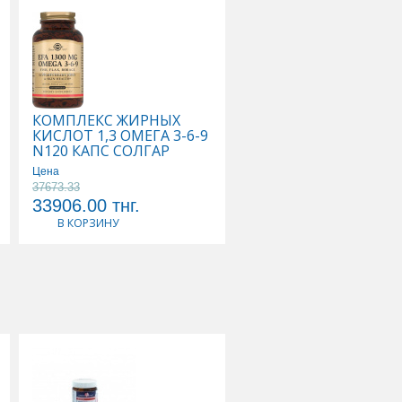
ымкенте
,
КОМПЛЕКС ЖИРНЫХ
КОМПЛЕКС ОСНОВН
КИСЛОТ 1,3 ОМЕГА 3-6-9
АМИНОКИСЛОТ N90
N120 КАПС СОЛГАР
КАПС СОЛГАР
Цена
37673.33
Цена
33906.00
тнг.
25662.00
тнг.
В КОРЗИНУ
В КОРЗИНУ