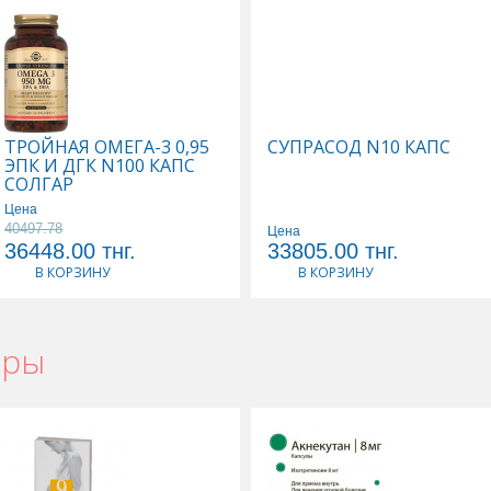
альске
,
Супрадин в Актау
,
Супрадин в Усть-Каменогорске
,
Супрадин в Ш
ТРОЙНАЯ ОМЕГА-3 0,95
СУПРАСОД N10 КАПС
ЭПК И ДГК N100 КАПС
СОЛГАР
Цена
40497.78
Цена
36448.00
тнг.
33805.00
тнг.
В КОРЗИНУ
В КОРЗИНУ
ары