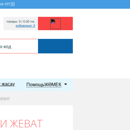
пн-пт))
)
товары: 0 /
0.00
тнг.
избранные: 0
 жасау
Помощь\КӨМЕК
ЖЕВАТ
И ЖЕВАТ