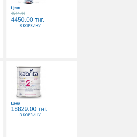
Цена
4944.44
КАРДИОМАГНИЛ 0,075
4450.00
тнг.
N100 ТАБЛ
В КОРЗИНУ
KABRITA 2 GOLD НА
Цена
КОЗЬЕМ МОЛОКЕ СУХ
18829.00
тнг.
МОЛОЧ СМЕСЬ 6+ 800,0
В КОРЗИНУ