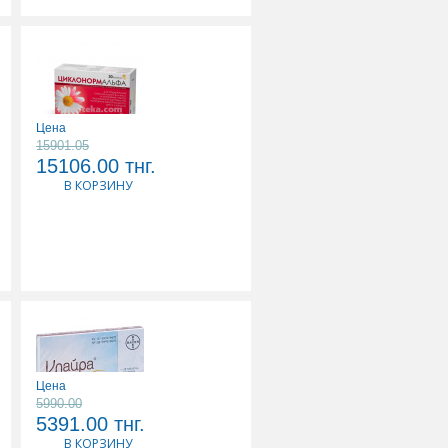
Цена
15901.05
ЦИКЛОНОРМ АЛЬФА
15106.00
тнг.
N30 КАПС
В КОРЗИНУ
Цена
5990.00
5391.00
тнг.
КЛАЙРА N28 ТАБЛ П/О
В КОРЗИНУ