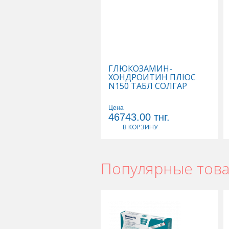
Супрадин в Астане
,
Супрадин в Ур
Супрадин в Караганде
ГЛЮКОЗАМИН-
ХОНДРОИТИН ПЛЮС
N150 ТАБЛ СОЛГАР
Цена
46743.00
тнг.
В КОРЗИНУ
Популярные тов