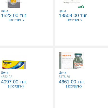
Цена
Цена
9 МЕСЯЦЕВ ФОЛИЕВАЯ
АКНЕКУТАН 0,008 N30
1522.00
тнг.
13509.00
тнг.
КИСЛОТА 0,4N30 ТАБЛ
КАПС
В КОРЗИНУ
В КОРЗИНУ
Цена
Цена
4552.22
5178.89
РЕЛИФ АДВАНС N12
ТИВОРТИН 4,2% 100МЛ
4097.00
тнг.
4661.00
тнг.
СВЕЧИ РЕК
Р-Р Д/ИНФУЗИЙ
В КОРЗИНУ
В КОРЗИНУ