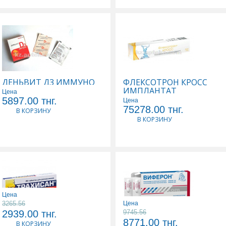
ДЕНЬВИТ Д3 ИММУНО
ФЛЕКСОТРОН КРОСС
60000МЕ ПЛЕНКИ
ИМПЛАНТАТ
Цена
ДИСПЕРГ В ПОЛОСТИ
ВЯЗКОЭЛАСТ СТЕР Д/
5897.00
тнг.
Цена
РТА N10
ВНУТИРИСУСТАВ
75278.00
тнг.
В КОРЗИНУ
ИНЪЕК 0,06/3,0МЛ
В КОРЗИНУ
Цена
3265.56
Цена
2939.00
тнг.
9745.56
ТРАХИСАН N20 ТАБЛ
ВИФЕРОН 3000000 МЕ
8771.00
тнг.
В КОРЗИНУ