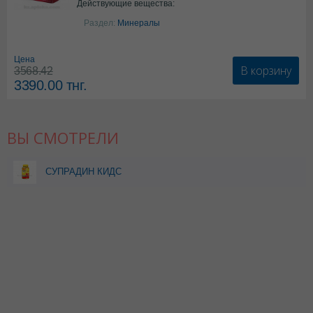
Действующие вещества:
Америки
Колекальциферол+Кальция
Раздел:
Минералы
карбонат
Цена
В корзину
3568.42
3390.00
тнг.
ВЫ СМОТРЕЛИ
СУПРАДИН КИДС
ВОЛШЕБНЫЕ ДРАЖЕ N90
ДРАЖЕ