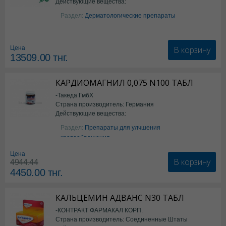
Действующие вещества:
Изотретиноин
Раздел:
Дерматологические препараты
В корзину
Цена
13509.00
тнг.
КАРДИОМАГНИЛ 0,075 N100 ТАБЛ
-Такеда ГмбХ
Страна производитель: Германия
Действующие вещества:
ацетилсалициловая кислота
Раздел:
Препараты для улчшения
кровообращения
Цена
В корзину
4944.44
4450.00
тнг.
КАЛЬЦЕМИН АДВАНС N30 ТАБЛ
-КОНТРАКТ ФАРМАКАЛ КОРП.
Страна производитель: Соединенные Штаты