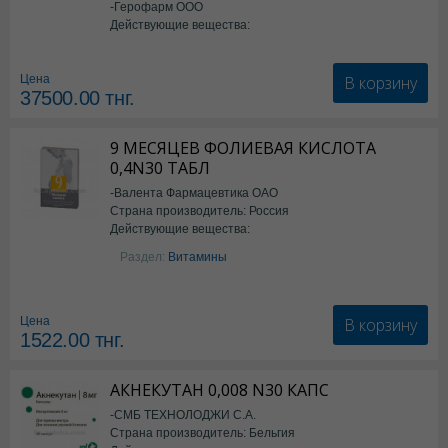
-Герофарм ООО
Действующие вещества:
Семаглутид
В корзину
Цена
37500.00
тнг.
9 МЕСЯЦЕВ ФОЛИЕВАЯ КИСЛОТА
0,4N30 ТАБЛ
-Валента Фармацевтика ОАО
Страна производитель: Россия
Действующие вещества:
фолиевая кислота
Раздел:
Витамины
В корзину
Цена
1522.00
тнг.
АКНЕКУТАН 0,008 N30 КАПС
-СМБ ТЕХНОЛОДЖИ С.А.
Страна производитель: Бельгия