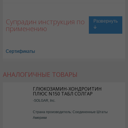
Супрадин инструкция по
применению
Сертификаты
АНАЛОГИЧНЫЕ ТОВАРЫ
ГЛЮКОЗАМИН-ХОНДРОИТИН
ПЛЮС N150 ТАБЛ СОЛГАР
-SOLGAR, Inc.
Страна производитель: Соединенные Штаты
Супрадин в Астане
,
Супрадин в Уральске
,
Супрадин в Актау
,
Супрад
Америки
Супрадин в Караганде