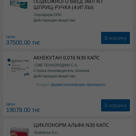
ПОДКОЖНОГО ВВЕД 3МЛ N1
ШПРИЦ-РУЧКА (4 ИГЛЫ)
-Герофарм ООО
Действующие вещества:
Семаглутид
В корзину
Цена
37500.00
тнг.
АКНЕКУТАН 0,016 N30 КАПС
-СМБ ТЕХНОЛОДЖИ С.А.
Страна производитель: Бельгия
Действующие вещества:
Изотретиноин
Раздел:
Дерматологические препараты
В корзину
Цена
19079.00
тнг.
ЦИКЛОНОРМ АЛЬФА N30 КАПС
-Nutrilinea S.r.l