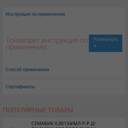
Инструкция по применению
Тонзипрет инструкция по
применению
Способ применения
Сертификаты
ПОПУЛЯРНЫЕ ТОВАРЫ
Тонзипрет в Астане
,
Тонзипрет в Уральске
,
Тонзипрет в Актау
,
Тонзип
СЕМАВИК 0,00134/МЛ Р-Р Д/
Тонзипрет в Шымкенте
,
Тонзипрет в Караганде