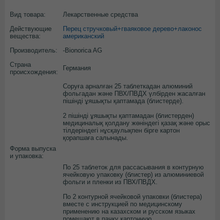
Вид товара:
Лекарственные средства
Действующие
Перец стручковый+гваяковое дерево+лаконос
вещества:
американский
Производитель:
-Bionorica AG
Страна
Германия
происхождения:
Соруға арналған 25 таблеткадан алюминий
фольгадан және ПВХ/ПВДХ үлбірден жасалған
пішінді ұяшықты қаптамада (блистерде).
2 пішінді ұяшықты қаптамадан (блистерден)
медициналық қолдану жөніндегі қазақ және орыс
тілдеріндегі нұсқаулықпен бірге картон
қорапшаға салынады.
Форма выпуска
и упаковка:
По 25 таблеток для рассасывания в контурную
ячейковую упаковку (блистер) из алюминиевой
фольги и пленки из ПВХ/ПВДХ.
По 2 контурной ячейковой упаковки (блистера)
вместе с инструкцией по медицинскому
применению на казахском и русском языках
помещают в пачку картонную.