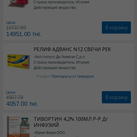
Страна производитель: Италия
Действующие вещества:
*БАД
Цена
В корзину
15737.89
14951.00
тнг.
РЕЛИФ АДВАНС N12 СВЕЧИ РЕК
-Интституто Де Анжели С,р,л
Страна производитель: Италия
Действующие вещества:
Бензокаин
Раздел:
Препараты от геморроя
Цена
В корзину
4507.78
4057.00
тнг.
ТИВОРТИН 4,2% 100МЛ Р-Р Д/
ИНФУЗИЙ
-Юрия-Фарм ООО