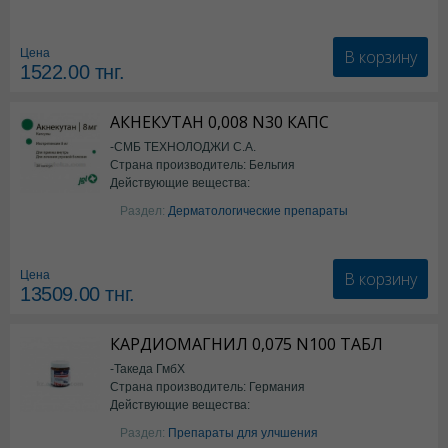
В корзину
Цена
1522.00
тнг.
АКНЕКУТАН 0,008 N30 КАПС
-СМБ ТЕХНОЛОДЖИ С.А.
Страна производитель: Бельгия
Действующие вещества:
Изотретиноин
Раздел:
Дерматологические препараты
В корзину
Цена
13509.00
тнг.
КАРДИОМАГНИЛ 0,075 N100 ТАБЛ
-Такеда ГмбХ
Страна производитель: Германия
Действующие вещества:
ацетилсалициловая кислота
Раздел:
Препараты для улчшения