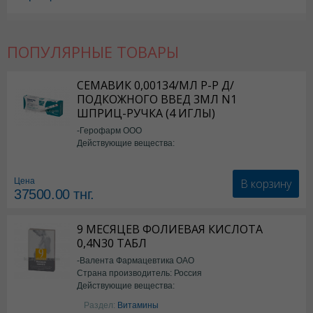
ПОПУЛЯРНЫЕ ТОВАРЫ
СЕМАВИК 0,00134/МЛ Р-Р Д/
ПОДКОЖНОГО ВВЕД 3МЛ N1
ШПРИЦ-РУЧКА (4 ИГЛЫ)
-Герофарм ООО
Действующие вещества:
Семаглутид
В корзину
Цена
37500.00
тнг.
9 МЕСЯЦЕВ ФОЛИЕВАЯ КИСЛОТА
0,4N30 ТАБЛ
-Валента Фармацевтика ОАО
Страна производитель: Россия
Действующие вещества:
фолиевая кислота
Раздел:
Витамины