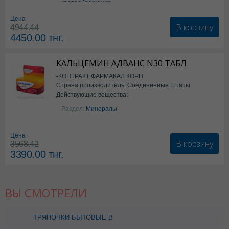
кровообращения
Цена
В корзину
4944.44
4450.00
тнг.
КАЛЬЦЕМИН АДВАНС N30 ТАБЛ
-КОНТРАКТ ФАРМАКАЛ КОРП.
Страна производитель: Соединенные Штаты
Действующие вещества:
Америки
Колекальциферол+Кальция
Раздел:
Минералы
карбонат
Цена
В корзину
3568.42
3390.00
тнг.
ВЫ СМОТРЕЛИ
ТРЯПОЧКИ БЫТОВЫЕ В
НАБОРЕ N4 ПЧЕЛКА