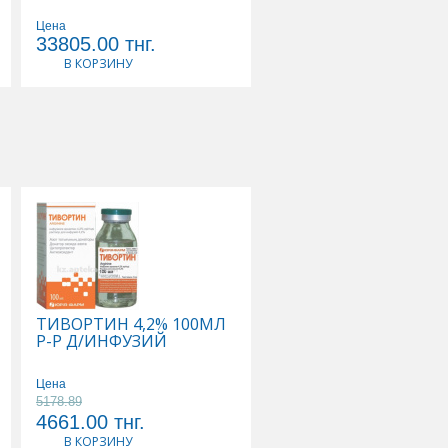
Цена
37673.33
Цена
33805.00
тнг.
33906.00
тнг.
В КОРЗИНУ
В КОРЗИНУ
ТИВОРТИН 4,2% 100МЛ
ФЛЕКСОТРОН УЛЬТР
Р-Р Д/ИНФУЗИЙ
ИМПЛАНТАТ
ВЯЗКОЭЛАСТ СТЕР Д/
ВНУТИРИСУСТАВ
Цена
ИНЪЕК ГИАЛУРОНАТ
5178.89
Цена
НАТРИЯ 2,5% 0,025/
4661.00
тнг.
86966.00
тнг.
4,8МЛ
В КОРЗИНУ
В КОРЗИНУ