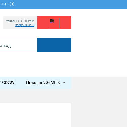
пн-пт))
)
товары: 0 /
0.00
тнг.
избранные: 0
 жасау
Помощь\КӨМЕК