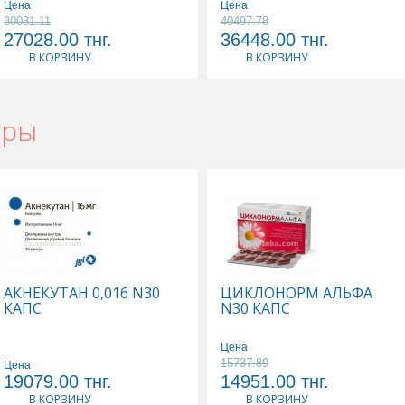
Цена
Цена
30031.11
40497.78
27028.00
тнг.
36448.00
тнг.
В КОРЗИНУ
В КОРЗИНУ
ары
АКНЕКУТАН 0,016 N30
ЦИКЛОНОРМ АЛЬФА
КАПС
N30 КАПС
Цена
15737.89
Цена
19079.00
тнг.
14951.00
тнг.
В КОРЗИНУ
В КОРЗИНУ