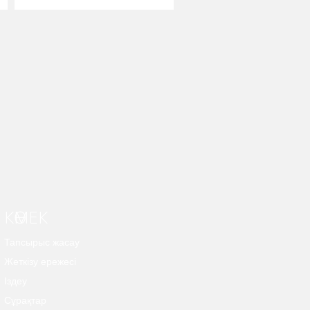
КӨМЕК
Тапсырыс жасау
Жеткізу ережесі
Іздеу
Сұрақтар