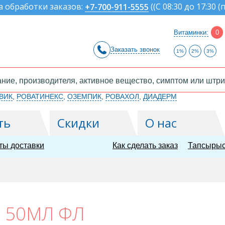
а обработки заказов:
(
(С 08:30 до 17:30 (
+7-700-911-5555
Витаминки:
0
Заказать звонок
1%
2%
3%
ВИК
,
РОВАТИНЕКС
,
ОЗЕМПИК
,
РОВАХОЛ
,
ДИАДЕРМ
ть
Скидки
О нас
ты доставки
Как сделать заказ
Тапсырыс
 50МЛ ФЛ