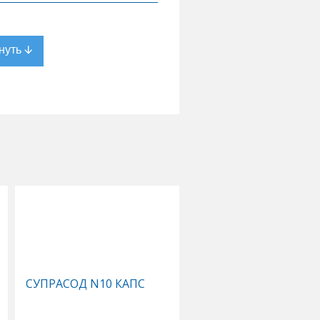
СУПРАСОД N10 КАПС
КОМПЛЕКС ЖИРНЫХ
КИСЛОТ 1,3 ОМЕГА 3-
N120 КАПС СОЛГАР