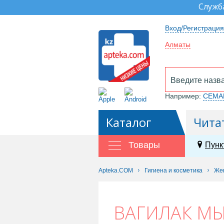
Служб
Вход/Регистрация
Алматы
Например:
СЕМА
Каталог
Чита
Товары
Пунк
Apteka.COM
Гигиена и косметика
Жен
ВАГИЛАК М