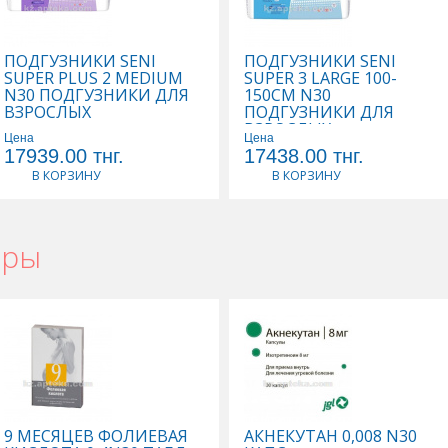
ПОДГУЗНИКИ SENI
ПОДГУЗНИКИ SENI
SUPER PLUS 2 MEDIUM
SUPER 3 LARGE 100-
N30 ПОДГУЗНИКИ ДЛЯ
150СМ N30
ВЗРОСЛЫХ
ПОДГУЗНИКИ ДЛЯ
ВЗРОСЛЫХ
Цена
Цена
17939.00
тнг.
17438.00
тнг.
В КОРЗИНУ
В КОРЗИНУ
ары
9 МЕСЯЦЕВ ФОЛИЕВАЯ
АКНЕКУТАН 0,008 N30