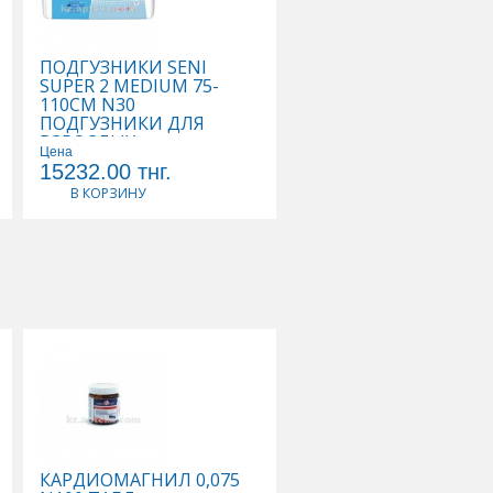
ПОДГУЗНИКИ SENI
ПОДГУЗНИКИ SENI
SUPER 2 MEDIUM 75-
SUPER PLUS 3 LARGE 
110СМ N30
ПОДГУЗНИКИ ДЛЯ
ПОДГУЗНИКИ ДЛЯ
ВЗРОСЛЫХ
ВЗРОСЛЫХ
Цена
Цена
15232.00
тнг.
11933.00
тнг.
В КОРЗИНУ
В КОРЗИНУ
КАРДИОМАГНИЛ 0,075
КАЛЬЦЕМИН АДВАН