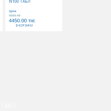
N100 ТАБЛ
N30 ТАБЛ
Цена
Цена
4944.44
3568.42
4450.00
тнг.
3390.00
тнг.
В КОРЗИНУ
В КОРЗИНУ
КӨМЕК