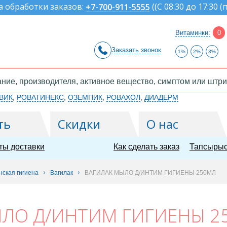
а обработки заказов:
(
(С 08:30 до 17:30 (
+7-700-911-5555
Витаминки:
0
Заказать звонок
1%
2%
3%
ВИК
,
РОВАТИНЕКС
,
ОЗЕМПИК
,
РОВАХОЛ
,
ДИАДЕРМ
ть
Скидки
О нас
ты доставки
Как сделать заказ
Тапсырыс
ская гигиена
Вагилак
ВАГИЛАК МЫЛО Д/ИНТИМ ГИГИЕНЫ 250МЛ
ЫЛО Д/ИНТИМ ГИГИЕНЫ 2