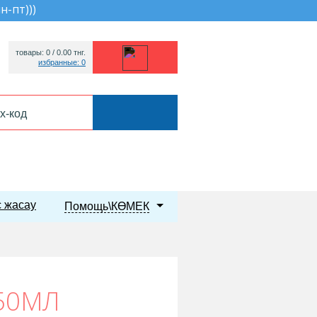
пн-пт))
)
товары: 0 /
0.00
тнг.
избранные: 0
 жасау
Помощь\КӨМЕК
50МЛ