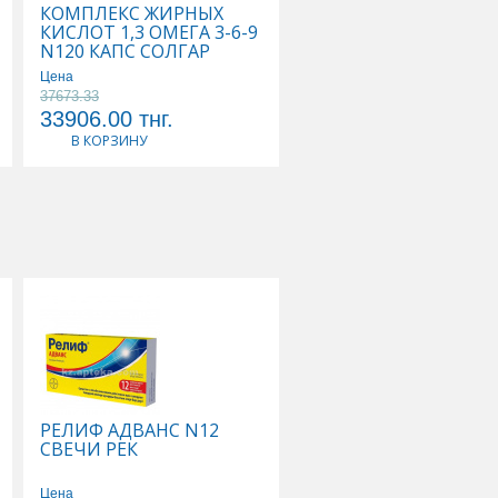
КОМПЛЕКС ЖИРНЫХ
КОМПЛЕКС ОСНОВН
КИСЛОТ 1,3 ОМЕГА 3-6-9
АМИНОКИСЛОТ N90
N120 КАПС СОЛГАР
КАПС СОЛГАР
Цена
37673.33
Цена
33906.00
тнг.
25662.00
тнг.
В КОРЗИНУ
В КОРЗИНУ
РЕЛИФ АДВАНС N12
ТИВОРТИН 4,2% 100
СВЕЧИ РЕК
Р-Р Д/ИНФУЗИЙ
Цена
Цена