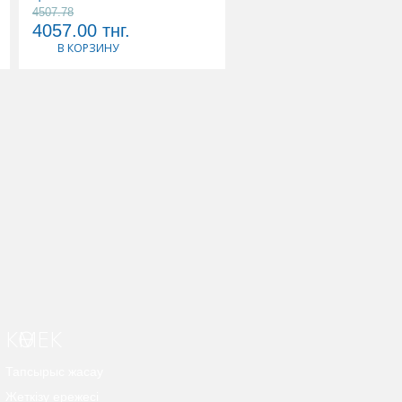
4507.78
5178.89
4057.00
тнг.
4661.00
тнг.
В КОРЗИНУ
В КОРЗИНУ
КӨМЕК
Тапсырыс жасау
Жеткізу ережесі