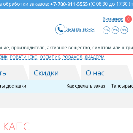
а обработки заказов:
(
(С 08:30 до 17:30 (
+7-700-911-5555
Витаминки:
0
Заказать звонок
1%
2%
3%
ВИК
,
РОВАТИНЕКС
,
ОЗЕМПИК
,
РОВАХОЛ
,
ДИАДЕРМ
ть
Скидки
О нас
ты доставки
Как сделать заказ
Тапсырыс
 КАПС