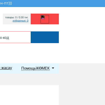
пн-пт))
)
товары: 0 /
0.00
тнг.
избранные: 0
 жасау
Помощь\КӨМЕК