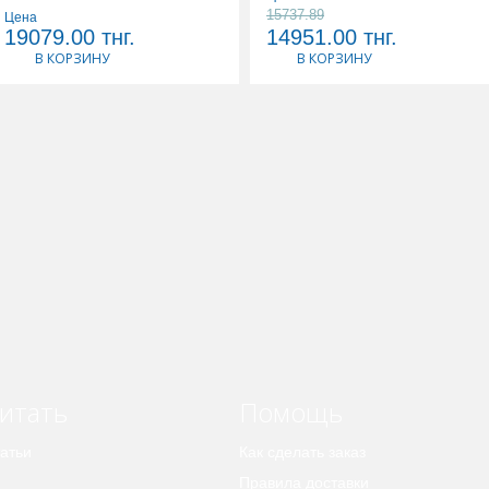
15737.89
Цена
19079.00
тнг.
14951.00
тнг.
В КОРЗИНУ
В КОРЗИНУ
итать
Помощь
атьи
Как сделать заказ
Правила доставки