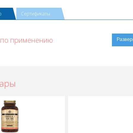
ю
Сертификаты
 по применению
вары