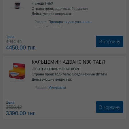
-Такеда ГмбХ
Страна производитель: Германия
Действующие вещества:
ацетилсалициловая кислота
Раздел:
Препараты для улчшения
кровообращения
Цена
В корзину
4944.44
4450.00
тнг.
КАЛЬЦЕМИН АДВАНС N30 ТАБЛ
-КОНТРАКТ ФАРМАКАЛ КОРП.
Страна производитель: Соединенные Штаты
Действующие вещества:
Америки
Колекальциферол+Кальция
Раздел:
Минералы
карбонат
Цена
В корзину
3568.42
3390.00
тнг.