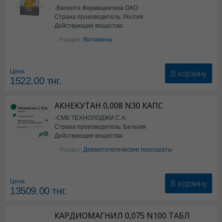
-Валента Фармацевтика ОАО
Страна производитель: Россия
Действующие вещества:
фолиевая кислота
Раздел:
Витамины
В корзину
Цена
1522.00
тнг.
АКНЕКУТАН 0,008 N30 КАПС
-СМБ ТЕХНОЛОДЖИ С.А.
Страна производитель: Бельгия
Действующие вещества:
Изотретиноин
Раздел:
Дерматологические препараты
В корзину
Цена
13509.00
тнг.
КАРДИОМАГНИЛ 0,075 N100 ТАБЛ