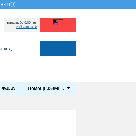
пн-пт))
)
товары: 0 /
0.00
тнг.
избранные: 0
 жасау
Помощь\КӨМЕК