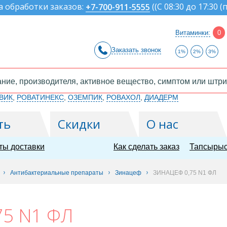
а обработки заказов:
(
(С 08:30 до 17:30 (
+7-700-911-5555
Витаминки:
0
Заказать звонок
1%
2%
3%
ВИК
,
РОВАТИНЕКС
,
ОЗЕМПИК
,
РОВАХОЛ
,
ДИАДЕРМ
ть
Скидки
О нас
ты доставки
Как сделать заказ
Тапсырыс
Антибактериальные препараты
Зинацеф
ЗИНАЦЕФ 0,75 N1 ФЛ
75 N1 ФЛ