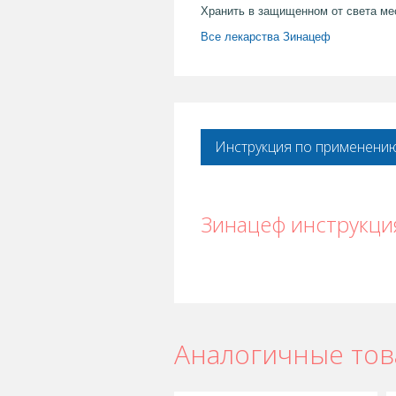
Хранить в защищенном от света ме
Все лекарства Зинацеф
Инструкция по применени
Зинацеф инструкци
Аналогичные то
Зинацеф в Астане
,
Зинацеф в Урал
Зинацеф в Караганде