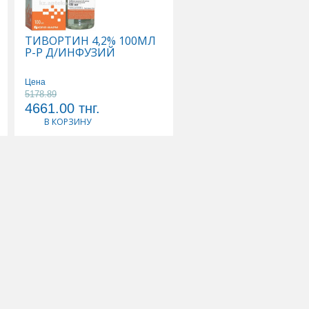
ТИВОРТИН 4,2% 100МЛ
ФЛЕКСОТРОН УЛЬТР
Р-Р Д/ИНФУЗИЙ
ИМПЛАНТАТ
ВЯЗКОЭЛАСТ СТЕР Д/
ВНУТИРИСУСТАВ
Цена
ИНЪЕК ГИАЛУРОНАТ
5178.89
Цена
НАТРИЯ 2,5% 0,025/
4661.00
тнг.
86966.00
тнг.
4,8МЛ
В КОРЗИНУ
В КОРЗИНУ