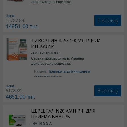
Действующие вещества:
*БАД
Цена
В корзину
15737.89
14951.00
тнг.
ТИВОРТИН 4,2% 100МЛ Р-Р Д/
ИНФУЗИЙ
-Юрия-Фарм ООО
Страна производитель: Украина
Действующие вещества:
Аргинин
Раздел:
Препараты для улчшения
кровообращения
Цена
В корзину
5178.89
4661.00
тнг.
ЦЕРЕБРАЛ N20 АМП Р-Р ДЛЯ
ПРИЕМА ВНУТРЬ
-NATIRIS S.A