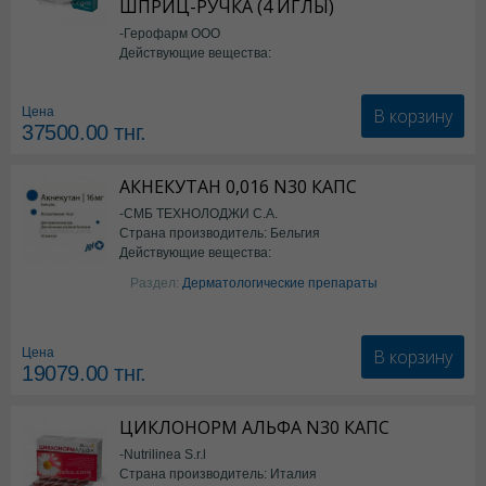
ШПРИЦ-РУЧКА (4 ИГЛЫ)
-Герофарм ООО
Действующие вещества:
Семаглутид
В корзину
Цена
37500.00
тнг.
АКНЕКУТАН 0,016 N30 КАПС
-СМБ ТЕХНОЛОДЖИ С.А.
Страна производитель: Бельгия
Действующие вещества:
Изотретиноин
Раздел:
Дерматологические препараты
В корзину
Цена
19079.00
тнг.
ЦИКЛОНОРМ АЛЬФА N30 КАПС
-Nutrilinea S.r.l
Страна производитель: Италия