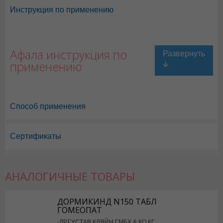
Инструкция по применению
Афала инструкция по
применению
Способ применения
Сертификаты
Афала в Астане
,
Афала в Уральске
,
Афала в Актау
,
Афала в Усть-К
Афала в Караганде
АНАЛОГИЧНЫЕ ТОВАРЫ
ДОРМИКИНД N150 ТАБЛ
ГОМЕОПАТ
-ДР.ГУСТАВ КЛЯЙН ГМБХ & КО.КГ