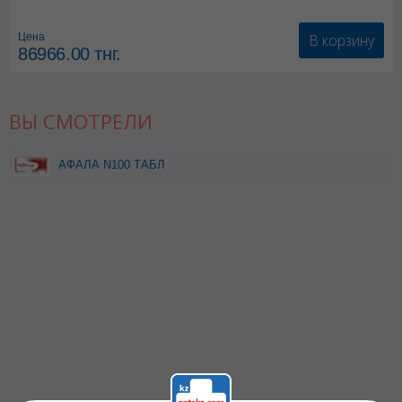
*мед.изделия
В корзину
Цена
86966.00
тнг.
ВЫ СМОТРЕЛИ
АФАЛА N100 ТАБЛ