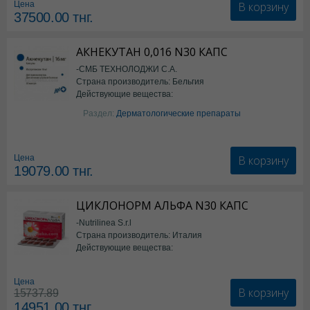
В корзину
Цена
37500.00
тнг.
АКНЕКУТАН 0,016 N30 КАПС
-СМБ ТЕХНОЛОДЖИ С.А.
Страна производитель: Бельгия
Действующие вещества:
Изотретиноин
Раздел:
Дерматологические препараты
В корзину
Цена
19079.00
тнг.
ЦИКЛОНОРМ АЛЬФА N30 КАПС
-Nutrilinea S.r.l
Страна производитель: Италия
Действующие вещества:
*БАД
Цена
В корзину
15737.89
14951.00
тнг.