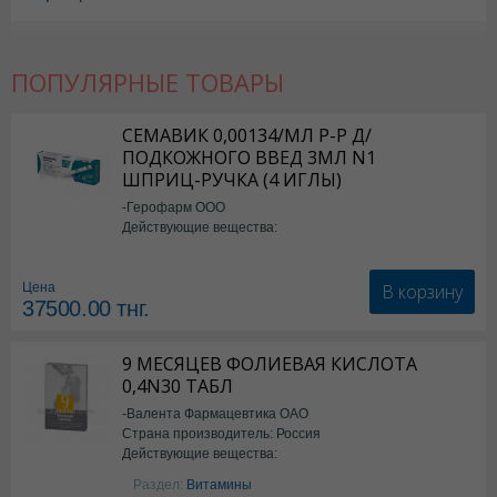
ПОПУЛЯРНЫЕ ТОВАРЫ
СЕМАВИК 0,00134/МЛ Р-Р Д/
ПОДКОЖНОГО ВВЕД 3МЛ N1
ШПРИЦ-РУЧКА (4 ИГЛЫ)
-Герофарм ООО
Действующие вещества:
Семаглутид
В корзину
Цена
37500.00
тнг.
9 МЕСЯЦЕВ ФОЛИЕВАЯ КИСЛОТА
0,4N30 ТАБЛ
-Валента Фармацевтика ОАО
Страна производитель: Россия
Действующие вещества:
фолиевая кислота
Раздел:
Витамины