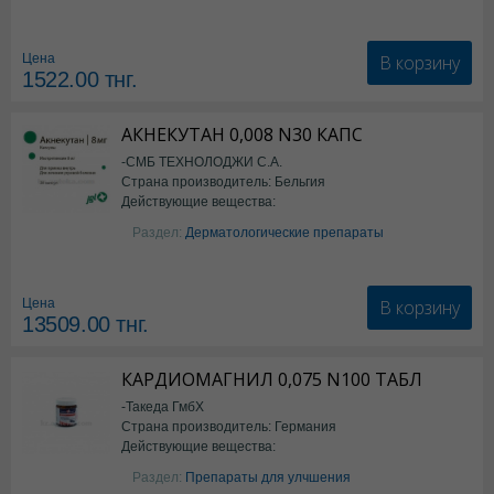
В корзину
Цена
1522.00
тнг.
АКНЕКУТАН 0,008 N30 КАПС
-СМБ ТЕХНОЛОДЖИ С.А.
Страна производитель: Бельгия
Действующие вещества:
Изотретиноин
Раздел:
Дерматологические препараты
В корзину
Цена
13509.00
тнг.
КАРДИОМАГНИЛ 0,075 N100 ТАБЛ
-Такеда ГмбХ
Страна производитель: Германия
Действующие вещества:
ацетилсалициловая кислота
Раздел:
Препараты для улчшения