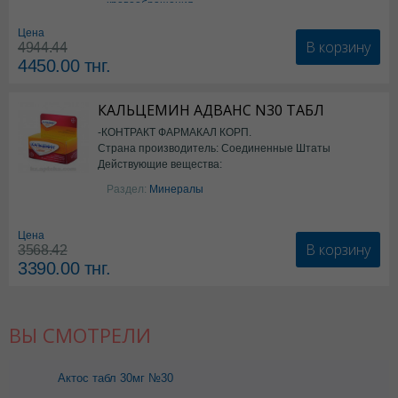
кровообращения
Цена
В корзину
4944.44
4450.00
тнг.
КАЛЬЦЕМИН АДВАНС N30 ТАБЛ
-КОНТРАКТ ФАРМАКАЛ КОРП.
Страна производитель: Соединенные Штаты
Действующие вещества:
Америки
Колекальциферол+Кальция
Раздел:
Минералы
карбонат
Цена
В корзину
3568.42
3390.00
тнг.
ВЫ СМОТРЕЛИ
Актос табл 30мг №30